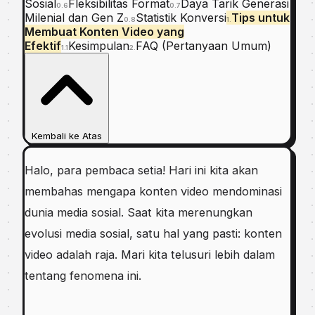
Sosial
Fleksibilitas Format
Daya Tarik Generasi
0.6
0.7
Milenial dan Gen Z
Statistik Konversi
Tips untuk
0.8
1.
Membuat Konten Video yang
Efektif
Kesimpulan
FAQ (Pertanyaan Umum)
1.1
2.
Kembali ke Atas
Halo, para pembaca setia! Hari ini kita akan
membahas mengapa konten video mendominasi
dunia media sosial. Saat kita merenungkan
evolusi media sosial, satu hal yang pasti: konten
video adalah raja. Mari kita telusuri lebih dalam
tentang fenomena ini.