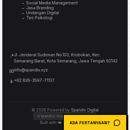
→ Social Media Management
→ Jasa Branding
→ Undangan Digital
→ Tes Psikologi
Info Bisnis
Jl. Jenderal Sudirman No.103, Krobokan, Kec.
📍
Semarang Barat, Kota Semarang, Jawa Tengah 50142
info@spandiv.xyz
📧
+62 895-3597-71137
📱
© 2026 Powered by
Spandiv Digital
</spandiv-digital-solutions>
Built with ❤️ & bold borders
ADA PERTANYAAN?