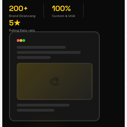
200+
100%
Brand Dirancang
Custom & Unik
5★
Rating Rata-rata
🎨