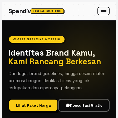
Spandiv
DIGITAL SOLUTIONS
SPANDIV ASSISTANT
🎨 JASA BRANDING & DESAIN
Identitas Brand Kamu,
Kami Rancang Berkesan
Dari logo, brand guidelines, hingga desain materi
promosi bangun identitas bisnis yang tak
terlupakan dan dipercaya pelanggan.
Lihat Paket Harga
Konsultasi Gratis