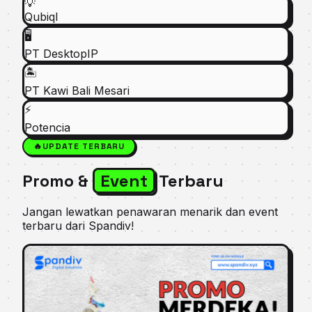
💡
Qubiql
🖥️
PT DesktopIP
🏝️
PT Kawi Bali Mesari
⚡
Potencia
🔥
UPDATE TERBARU
Promo &
Event
Terbaru
Jangan lewatkan penawaran menarik dan event
terbaru dari Spandiv!