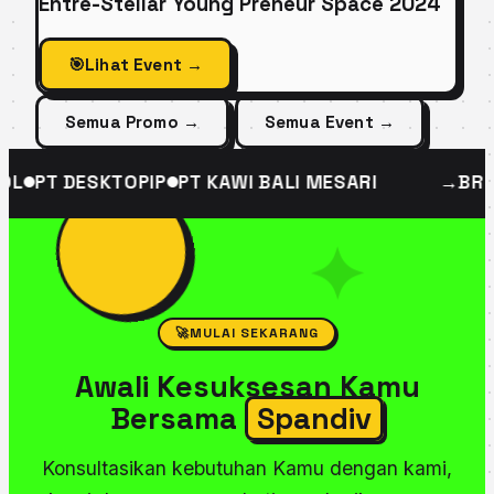
Entre-Stellar Young Preneur Space 2024
🎯
Lihat Event →
Semua Promo →
Semua Event →
NTS
MOCAAS TV
QUBIQL
PT DESKTOPIP
PT KAWI BA
✦
🚀
MULAI SEKARANG
Awali Kesuksesan Kamu
Bersama
Spandiv
Konsultasikan kebutuhan Kamu dengan kami,