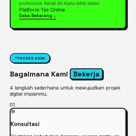
profesional. Kenali diri Kamu lebih dalam.
Platform Tes Online
Coba Sekarang
→
Tes Psikologi
⚡
PROSES KAMI
Bagaimana Kami
Bekerja
4 langkah sederhana untuk mewujudkan projek
digital impianmu.
01
💬
Konsultasi