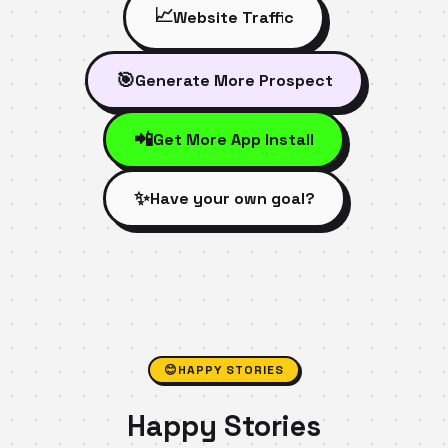
📈
Website Traffic
🎯
Generate More Prospect
📲
Get More App Install
✨
Have your own goal?
😊
HAPPY STORIES
Happy Stories