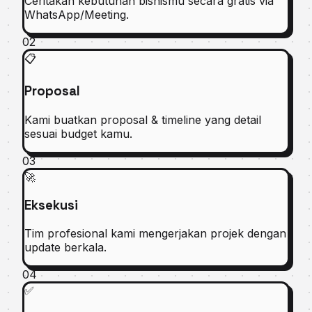
Ceritakan kebutuhan bisnismu secara gratis via
WhatsApp/Meeting.
02
📋
Proposal
Kami buatkan proposal & timeline yang detail
sesuai budget kamu.
03
🚀
Eksekusi
Tim profesional kami mengerjakan projek dengan
update berkala.
04
✅