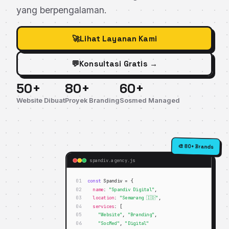
yang berpengalaman.
🚀
Lihat Layanan Kami
💬
Konsultasi Gratis →
50+
80+
60+
Website Dibuat
Proyek Branding
Sosmed Managed
80+ Brands
🎨
spandiv.agency.js
01
const
Spandiv = {
02
name
:
"Spandiv Digital"
,
03
location
:
"Semarang 🇮🇩"
,
04
services
: [
05
"Website"
,
"Branding"
,
06
"SocMed"
,
"Digital"