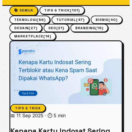
📚 SEMUA
TIPS & TRICK
(101)
TEKNOLOGI
(66)
TUTORIAL
(47)
BISNIS
(40)
DESAIN
(27)
SEO
(21)
BRANDING
(19)
MARKETPLACE
(14)
TIPS & TRICK
📅 11 Sep 2025
·
⏱ 5 min
Kenapa Kartu Indosat Sering