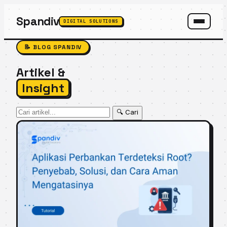
Spandiv
DIGITAL SOLUTIONS
SPANDIV ASSISTANT
📝 BLOG SPANDIV
Artikel &
Insight
🔍 Cari