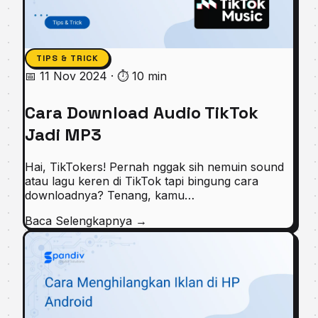
TIPS & TRICK
📅 11 Nov 2024
·
⏱ 10 min
Cara Download Audio TikTok
Jadi MP3
Hai, TikTokers! Pernah nggak sih nemuin sound
atau lagu keren di TikTok tapi bingung cara
downloadnya? Tenang, kamu…
Baca Selengkapnya
→