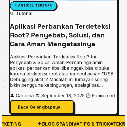
⭐ ARTIKEL TERBARU
📂 Tutorial
Aplikasi Perbankan Terdeteksi
Root? Penyebab, Solusi, dan
Cara Aman Mengatasinya
Aplikasi Perbankan Terdeteksi Root? Ini
Penyebab & Solusi Aman Pernah ngalamin
aplikasi perbankan tiba-tiba nggak bisa dibuka
karena terdeteksi root atau muncul pesan “USB
Debugging aktif”? Masalah ini lumayan sering
bikin pengguna kebingungan, apalagi pas…
👤 Carolina
📅 September 18, 2025
⏱ 9 min read
Baca Selengkapnya →
✦
BLOG SPANDIV
TIPS & TRICK
TEKNOLOGI
BI