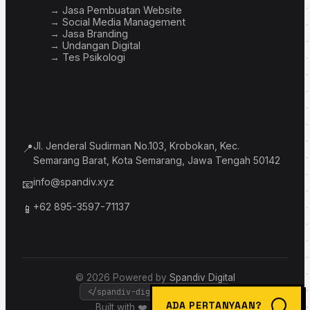
→ Jasa Pembuatan Website
→ Social Media Management
→ Jasa Branding
→ Undangan Digital
→ Tes Psikologi
Info Bisnis
Jl. Jenderal Sudirman No.103, Krobokan, Kec.
📍
Semarang Barat, Kota Semarang, Jawa Tengah 50142
info@spandiv.xyz
📧
+62 895-3597-71137
📱
© 2026 Powered by
Spandiv Digital
</spandiv-digital-solutions>
ADA PERTANYAAN?
Built with ❤️ & bold borders