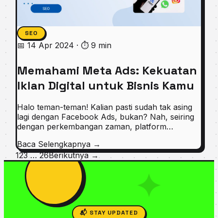
SEO
📅 14 Apr 2024
·
⏱ 9 min
Memahami Meta Ads: Kekuatan
Iklan Digital untuk Bisnis Kamu
Halo teman-teman! Kalian pasti sudah tak asing
lagi dengan Facebook Ads, bukan? Nah, seiring
dengan perkembangan zaman, platform…
Baca Selengkapnya
→
1
2
3
…
26
Berikutnya →
✦
📬 STAY UPDATED