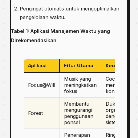
Pengingat otomatis untuk mengoptimalkan
pengelolaan waktu.
Tabel 1: Aplikasi Manajemen Waktu yang
Direkomendasikan
Aplikasi
Fitur Utama
Keunggulan
Musik yang
Cocok untuk
Focus@Will
meningkatkan
meningkatka
fokus
konsentrasi
Membantu
Dukung
mengurangi
organisasi
Forest
penggunaan
dengan
ponsel
sistem pohon
Penerapan
Ringkas dan