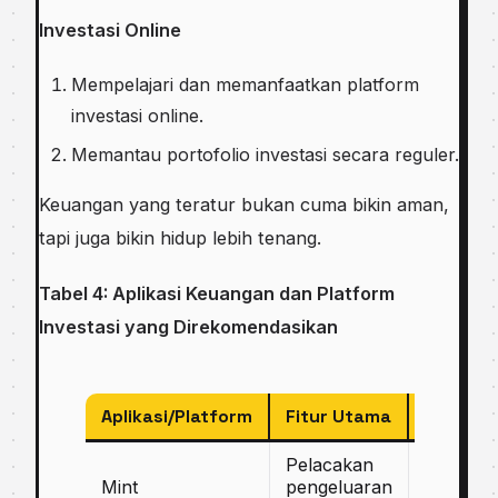
Investasi Online
Mempelajari dan memanfaatkan platform
investasi online.
Memantau portofolio investasi secara reguler.
Keuangan yang teratur bukan cuma bikin aman,
tapi juga bikin hidup lebih tenang.
Tabel 4: Aplikasi Keuangan dan Platform
Investasi yang Direkomendasikan
Aplikasi/Platform
Fitur Utama
Keunggu
Pelacakan
Ringkas
Mint
pengeluaran
mudah