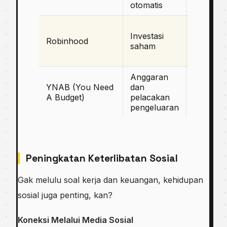
otomatis
digunak
Tanpa b
Investasi
transaks
Robinhood
saham
saham
pertama
Anggaran
Metode
YNAB (You Need
dan
zero-ba
A Budget)
pelacakan
budgetin
pengeluaran
yang efe
Peningkatan Keterlibatan Sosial
Gak melulu soal kerja dan keuangan, kehidupan
sosial juga penting, kan?
Koneksi Melalui Media Sosial