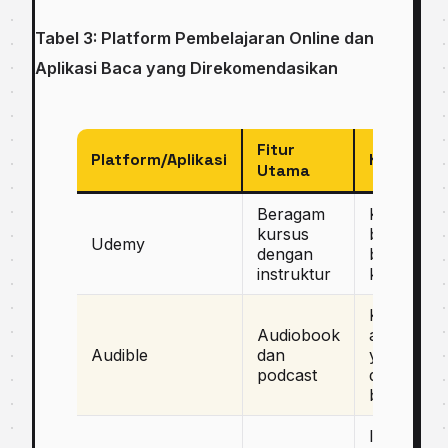
Tabel 3: Platform Pembelajaran Online dan
Aplikasi Baca yang Direkomendasikan
Fitur
Platform/Aplikasi
Keunggul
Utama
Beragam
Kursus dar
kursus
berbagai
Udemy
dengan
bidang
instruktur
keahlian
Koleksi
Audiobook
audioboo
Audible
dan
yang luas
podcast
dan
bervariasi
Integrasi