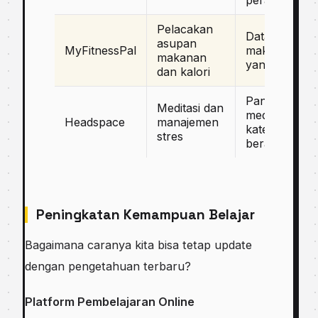
perangkat
Pelacakan
Database
asupan
MyFitnessPal
makanan
makanan
yang luas
dan kalori
Panduan
Meditasi dan
meditasi dan
Headspace
manajemen
kategori
stres
beragam
Peningkatan Kemampuan Belajar
Bagaimana caranya kita bisa tetap update
dengan pengetahuan terbaru?
Platform Pembelajaran Online