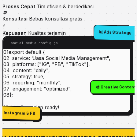
Proses Cepat
Tim efisien & berdedikasi
💬
Konsultasi
Bebas konsultasi gratis
⭐
Kepuasan
Kualitas terjamin
📊 Ads Strategy
social-media.config.js
01
export default
{
02
service
:
"Jasa Social Media Management"
,
03
platforms
: [
"IG"
,
"FB"
,
"TikTok"
],
04
content
:
"daily"
,
05
strategy
:
true
,
06
reporting
:
"monthly"
,
07
engagement
:
"optimized"
,
🎨 Creative Content
08
};
10
// 📊 Campaign ready!
📱 Instagram & FB