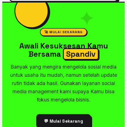
Paket UMKM Plan revisi sebatas perbaikan
estimasi desain jadi.
✦
desain (tidak perubahan total). Paket BISNIS
Plan bisa ubah desain 2x. Request revisi bisa
dilakukan via email atau WhatsApp.
🚀 MULAI SEKARANG
Awali Kesuksesan Kamu
Bersama
Spandiv
Banyak yang mengira mengelola sosial media
untuk usaha itu mudah, namun setelah update
rutin tidak ada hasil. Gunakan layanan social
media management kami supaya Kamu bisa
fokus mengelola bisnis.
💬 Mulai Sekarang