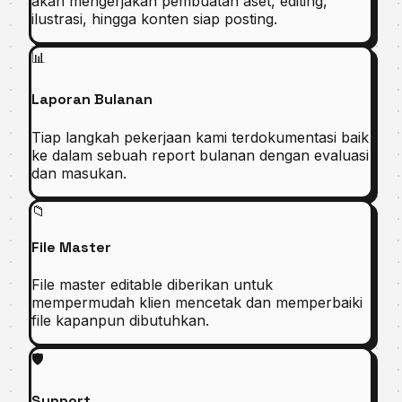
akan mengerjakan pembuatan aset, editing,
ilustrasi, hingga konten siap posting.
📊
Laporan Bulanan
Tiap langkah pekerjaan kami terdokumentasi baik
ke dalam sebuah report bulanan dengan evaluasi
dan masukan.
📁
File Master
File master editable diberikan untuk
mempermudah klien mencetak dan memperbaiki
file kapanpun dibutuhkan.
🛡️
Support