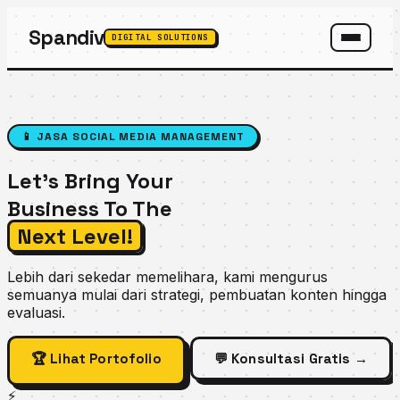
Spandiv
DIGITAL SOLUTIONS
SPANDIV ASSISTANT
📱 JASA SOCIAL MEDIA MANAGEMENT
Let's Bring Your
Business To The
Next Level!
Lebih dari sekedar memelihara, kami mengurus
semuanya mulai dari strategi, pembuatan konten hingga
evaluasi.
🏆 Lihat Portofolio
💬 Konsultasi Gratis →
⚡