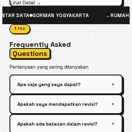
Lihat Detail →
NTANSI ONLINE
PINTAR DATA
GORMAN YOGYAKARTA
❓ FAQ
Frequently Asked
Questions
Pertanyaan yang sering ditanyakan
Apa saja yang saya dapat?
▼
Kamu akan mendapatkan file master dalam
Apakah saya mendapatkan revisi?
bentuk format Ai/CDR/EPS dan export JPG,
▼
PNG, PDF, serta bonus sesuai paket yang Kamu
Revisi Kamu dapatkan secara gratis, tinggal
pilih.
Apakah ada batasan dalam revisi?
informasikan ke kami mengenai keinginan dan
▼
kebutuhan Kamu. Proses revisi di luar waktu