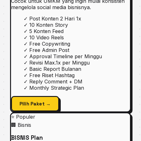
Cocok untuk UMKM yang ingin mulai konsisten
mengelola social media bisnisnya.
✓
Post Konten 2 Hari 1x
✓
10 Konten Story
✓
5 Konten Feed
✓
10 Video Reels
✓
Free Copywriting
✓
Free Admin Post
✓
Approval Timeline per Minggu
✓
Revisi Max.1x per Minggu
✓
Basic Report Bulanan
✓
Free Riset Hashtag
✓
Reply Comment + DM
✓
Monthly Strategic Plan
Pilih Paket →
⭐ Populer
🏢 Bisnis
BISNIS Plan