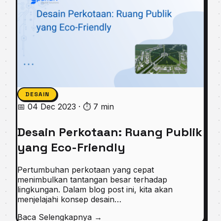
DESAIN
📅 04 Dec 2023
·
⏱ 7 min
Desain Perkotaan: Ruang Publik
yang Eco-Friendly
Pertumbuhan perkotaan yang cepat
menimbulkan tantangan besar terhadap
lingkungan. Dalam blog post ini, kita akan
menjelajahi konsep desain…
Baca Selengkapnya
→