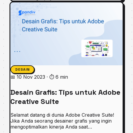
DESAIN
📅 10 Nov 2023
·
⏱ 6 min
Desain Grafis: Tips untuk Adobe
Creative Suite
Selamat datang di dunia Adobe Creative Suite!
Jika Anda seorang desainer grafis yang ingin
mengoptimalkan kinerja Anda saat…