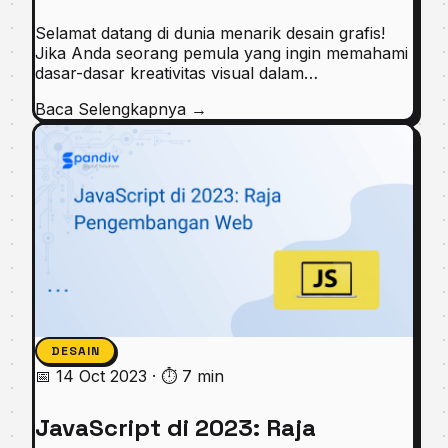
Selamat datang di dunia menarik desain grafis!
Jika Anda seorang pemula yang ingin memahami
dasar-dasar kreativitas visual dalam…
Baca Selengkapnya
→
DESAIN
📅 14 Oct 2023
·
⏱ 7 min
JavaScript di 2023: Raja