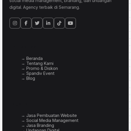
social media management, branding, dan undangan
digital. Agency terbaik di Semarang.
Perusahaan
→ Beranda
→ Tentang Kami
→ Promo & Diskon
→ Spandiv Event
→ Blog
Layanan
→ Jasa Pembuatan Website
→ Social Media Management
→ Jasa Branding
→ Undangan Digital