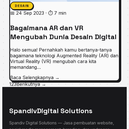
DESAIN
📅 24 Sep 2023
·
⏱ 7 min
Bagaimana AR dan VR
Mengubah Dunia Desain Digital
Halo semua! Pernahkah kamu bertanya-tanya
bagaimana teknologi Augmented Reality (AR) dan
Virtual Reality (VR) mengubah cara kita
memandang…
Baca Selengkapnya
→
1
2
3
Berikutnya →
Spandiv
Digital Solutions
Spandiv Digital Solutions — Jasa pembuatan website,