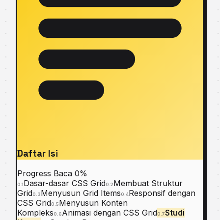
Daftar Isi
Progress Baca
0%
Dasar-dasar CSS Grid
Membuat Struktur
0.1
0.2
Grid
Menyusun Grid Items
Responsif dengan
0.3
0.4
CSS Grid
Menyusun Konten
0.5
Kompleks
Animasi dengan CSS Grid
Studi
0.6
0.7