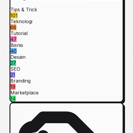
Tips & Trick
101
Teknologi
66
Tutorial
47
Bisnis
40
Desain
27
SEO
21
Branding
19
Marketplace
14