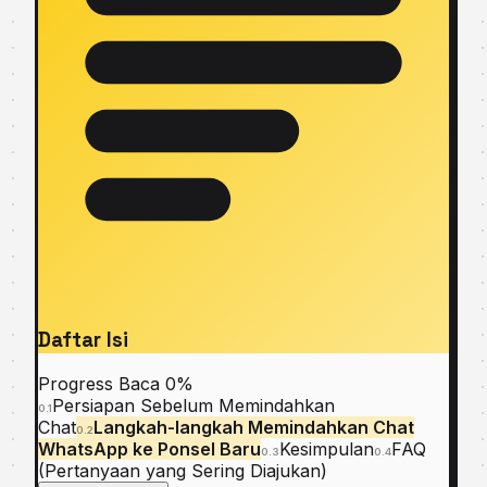
Daftar Isi
Progress Baca
0%
Persiapan Sebelum Memindahkan
0.1
Chat
Langkah-langkah Memindahkan Chat
0.2
WhatsApp ke Ponsel Baru
Kesimpulan
FAQ
0.3
0.4
(Pertanyaan yang Sering Diajukan)