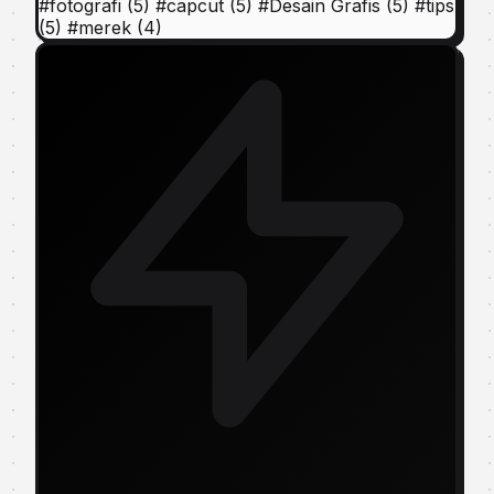
#
fotografi
(5)
#
capcut
(5)
#
Desain Grafis
(5)
#
tips
(5)
#
merek
(4)