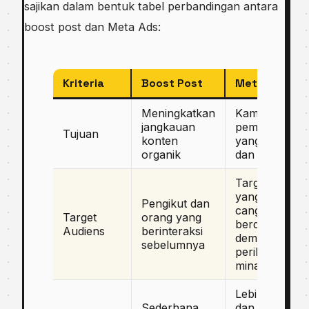
sajikan dalam bentuk tabel perbandingan antara
boost post dan Meta Ads:
Kriteria
Boost Post
Meta Ads
Meningkatkan
Kampanye
jangkauan
pemasaran
Tujuan
konten
yang terukur
organik
dan terfokus
Targeting
yang lebih
Pengikut dan
canggih
Target
orang yang
berdasarkan
Audiens
berinteraksi
demografi,
sebelumnya
perilaku,
minat
Lebih fleksibe
Sederhana
dan