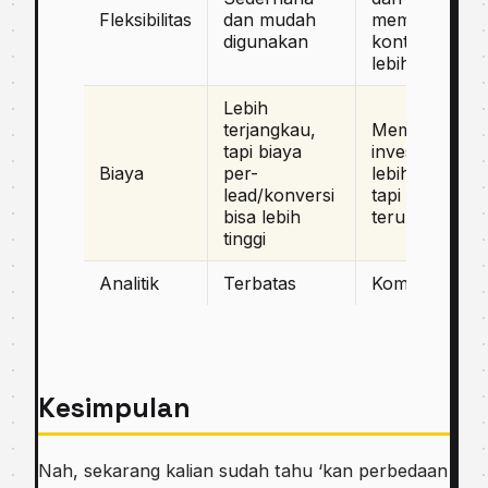
Fleksibilitas
dan mudah
memberikan
digunakan
kontrol yang
lebih besar
Lebih
terjangkau,
Membutuhka
tapi biaya
investasi yang
Biaya
per-
lebih besar,
lead/konversi
tapi lebih
bisa lebih
terukur
tinggi
Analitik
Terbatas
Komprehensif
Kesimpulan
Nah, sekarang kalian sudah tahu ‘kan perbedaan