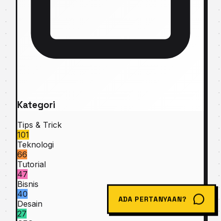
Kategori
Tips & Trick
101
Teknologi
66
Tutorial
47
Bisnis
40
ADA PERTANYAAN?
Desain
27