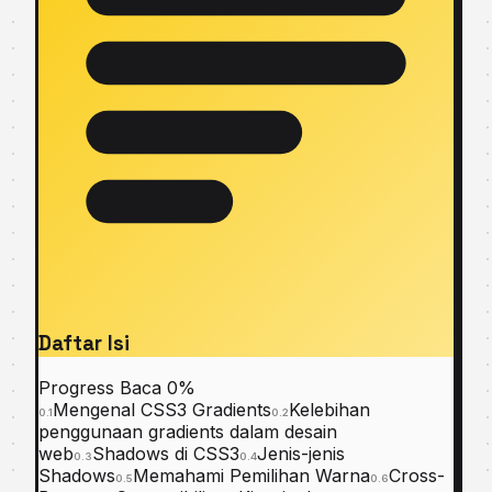
Daftar Isi
Progress Baca
0%
Mengenal CSS3 Gradients
Kelebihan
0.1
0.2
penggunaan gradients dalam desain
web
Shadows di CSS3
Jenis-jenis
0.3
0.4
Shadows
Memahami Pemilihan Warna
Cross-
0.5
0.6