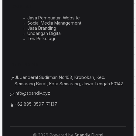
Layanan
→ Jasa Pembuatan Website
→ Social Media Management
→ Jasa Branding
→ Undangan Digital
→ Tes Psikologi
Info Bisnis
Jl. Jenderal Sudirman No.103, Krobokan, Kec.
📍
Semarang Barat, Kota Semarang, Jawa Tengah 50142
info@spandiv.xyz
📧
+62 895-3597-71137
📱
© 2026 Powered by
Spandiv Digital