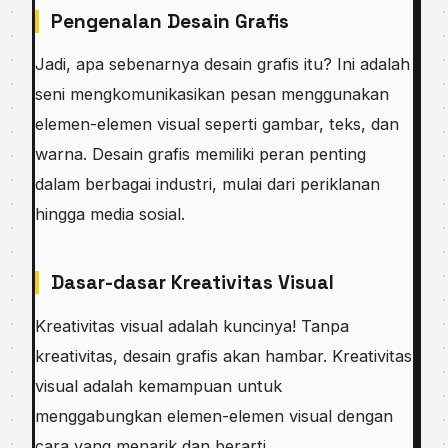
Pengenalan Desain Grafis
Jadi, apa sebenarnya desain grafis itu? Ini adalah
seni mengkomunikasikan pesan menggunakan
elemen-elemen visual seperti gambar, teks, dan
warna. Desain grafis memiliki peran penting
dalam berbagai industri, mulai dari periklanan
hingga media sosial.
Dasar-dasar Kreativitas Visual
Kreativitas visual adalah kuncinya! Tanpa
kreativitas, desain grafis akan hambar. Kreativitas
visual adalah kemampuan untuk
menggabungkan elemen-elemen visual dengan
cara yang menarik dan berarti.