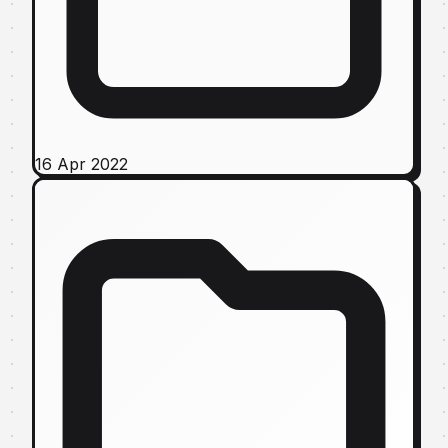
16 Apr 2022