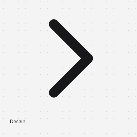
Desain