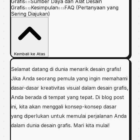
Grafis
Sumber Daya dan Alat Desain
0.11
Grafis
Kesimpulan
FAQ (Pertanyaan yang
0.12
0.13
Sering Diajukan)
Kembali ke Atas
Selamat datang di dunia menarik desain grafis!
Jika Anda seorang pemula yang ingin memahami
dasar-dasar kreativitas visual dalam desain grafis,
Anda berada di tempat yang tepat. Di blog post
ini, kita akan menggali konsep-konsep dasar
yang diperlukan untuk memulai perjalanan Anda
dalam dunia desain grafis. Mari kita mulai!