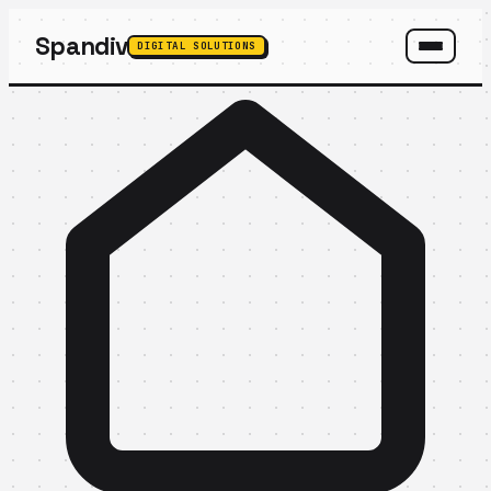
Spandiv
DIGITAL SOLUTIONS
SPANDIV ASSISTANT