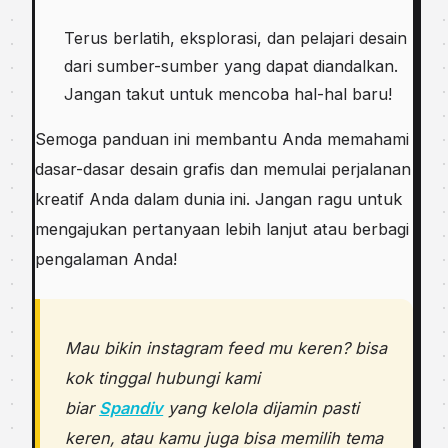
Terus berlatih, eksplorasi, dan pelajari desain
dari sumber-sumber yang dapat diandalkan.
Jangan takut untuk mencoba hal-hal baru!
Semoga panduan ini membantu Anda memahami
dasar-dasar desain grafis dan memulai perjalanan
kreatif Anda dalam dunia ini. Jangan ragu untuk
mengajukan pertanyaan lebih lanjut atau berbagi
pengalaman Anda!
Mau bikin instagram feed mu keren? bisa
kok tinggal hubungi kami
biar
Spandiv
yang kelola dijamin pasti
keren, atau kamu juga bisa memilih tema