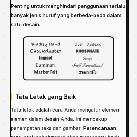
Penting untuk menghindari penggunaan terlalu
banyak jenis huruf yang berbeda-beda dalam
satu desain.
Tata Letak yang Baik
Tata letak adalah cara Anda mengatur elemen-
elemen dalam desain Anda. Ini mencakup
penempatan teks dan gambar.
Perencanaan