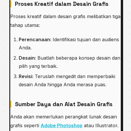
Proses Kreatif dalam Desain Grafis
Proses kreatif dalam desain grafis melibatkan tiga
tahap utama:
Perencanaan:
Identifikasi tujuan dan audiens
Anda.
Desain:
Buatlah beberapa konsep desain dan
pilih yang terbaik.
Revisi:
Teruslah mengedit dan memperbaiki
desain Anda hingga Anda merasa puas.
Sumber Daya dan Alat Desain Grafis
Anda akan memerlukan perangkat lunak desain
grafis seperti
Adobe Photoshop
atau Illustrator.