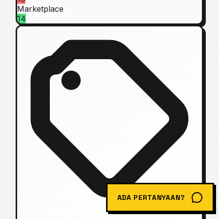
Marketplace
14
ADA PERTANYAAN?