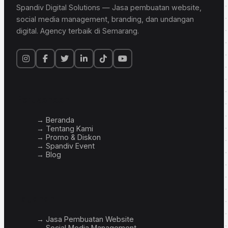
Spandiv Digital Solutions — Jasa pembuatan website,
social media management, branding, dan undangan
digital. Agency terbaik di Semarang.
Perusahaan
→ Beranda
→ Tentang Kami
→ Promo & Diskon
→ Spandiv Event
→ Blog
Layanan
→ Jasa Pembuatan Website
→ Social Media Management