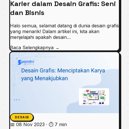
Karier dalam Desain Grafis: Seni
dan Bisnis
Halo semua, selamat datang di dunia desain grafis
yang menarik! Dalam artikel ini, kita akan
menjelajahi apakah desain…
Baca Selengkapnya
→
DESAIN
📅 08 Nov 2023
·
⏱ 7 min