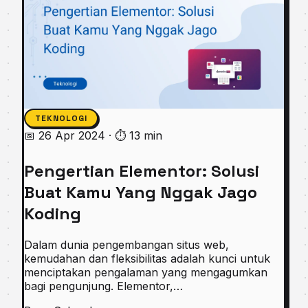
TEKNOLOGI
📅 26 Apr 2024
·
⏱ 13 min
Pengertian Elementor: Solusi
Buat Kamu Yang Nggak Jago
Koding
Dalam dunia pengembangan situs web,
kemudahan dan fleksibilitas adalah kunci untuk
menciptakan pengalaman yang mengagumkan
bagi pengunjung. Elementor,…