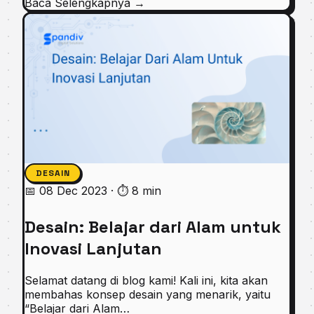
Baca Selengkapnya
→
DESAIN
📅 08 Dec 2023
·
⏱ 8 min
Desain: Belajar dari Alam untuk
Inovasi Lanjutan
Selamat datang di blog kami! Kali ini, kita akan
membahas konsep desain yang menarik, yaitu
“Belajar dari Alam…