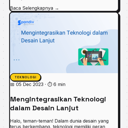
Baca Selengkapnya
→
TEKNOLOGI
📅 05 Dec 2023
·
⏱ 6 min
Mengintegrasikan Teknologi
dalam Desain Lanjut
Halo, teman-teman! Dalam dunia desain yang
terus berkembang, teknologi memiliki peran