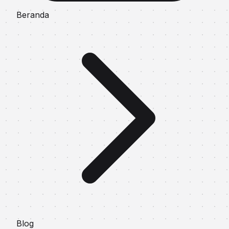
Beranda
Blog