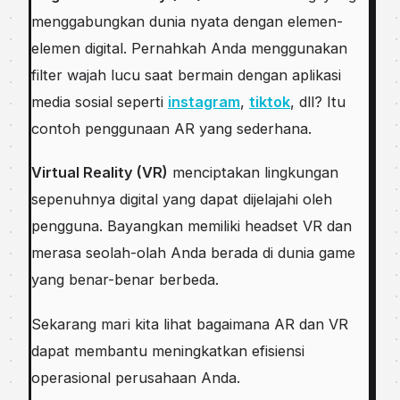
menggabungkan dunia nyata dengan elemen-
elemen digital. Pernahkah Anda menggunakan
filter wajah lucu saat bermain dengan aplikasi
media sosial seperti
instagram
,
tiktok
, dll? Itu
contoh penggunaan AR yang sederhana.
Virtual Reality (VR)
menciptakan lingkungan
sepenuhnya digital yang dapat dijelajahi oleh
pengguna. Bayangkan memiliki headset VR dan
merasa seolah-olah Anda berada di dunia game
yang benar-benar berbeda.
Sekarang mari kita lihat bagaimana AR dan VR
dapat membantu meningkatkan efisiensi
operasional perusahaan Anda.