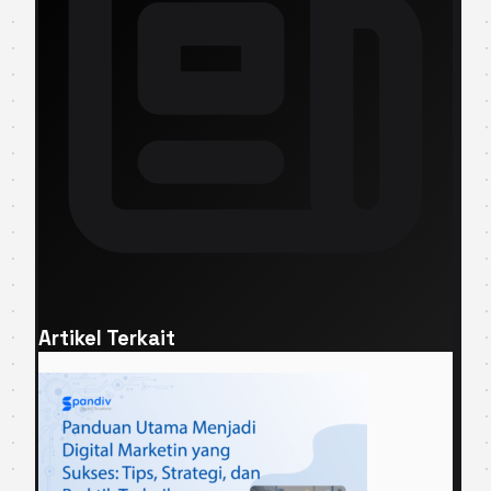
Artikel Terkait