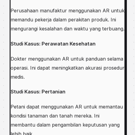
Perusahaan manufaktur menggunakan AR untuk
memandu pekerja dalam perakitan produk. Ini
mengurangi kesalahan dan waktu yang terbuang.
Studi Kasus: Perawatan Kesehatan
Dokter menggunakan AR untuk panduan selama
operasi. Ini dapat meningkatkan akurasi prosedur
medis.
Studi Kasus: Pertanian
Petani dapat menggunakan AR untuk memantau
kondisi tanaman dan tanah mereka. Ini
membantu dalam pengambilan keputusan yang
lebih baik.