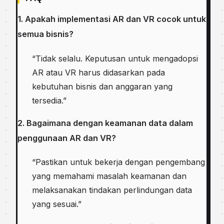
1. Apakah implementasi AR dan VR cocok untuk
semua bisnis?
“Tidak selalu. Keputusan untuk mengadopsi
AR atau VR harus didasarkan pada
kebutuhan bisnis dan anggaran yang
tersedia.”
2. Bagaimana dengan keamanan data dalam
penggunaan AR dan VR?
“Pastikan untuk bekerja dengan pengembang
yang memahami masalah keamanan dan
melaksanakan tindakan perlindungan data
yang sesuai.”