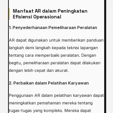
Manfaat AR dalam Peningkatan
Efisiensi Operasional
1. Penyederhanaan Pemeliharaan Peralatan
AR dapat digunakan untuk memberikan panduan
langkah demi langkah kepada teknisi lapangan
tentang cara memperbaiki peralatan. Dengan
begitu, pemeliharaan peralatan dapat dilakukan
dengan lebih cepat dan akurat.
2. Perbaikan dalam Pelatihan Karyawan
Penggunaan AR dalam pelatihan karyawan dapat
meningkatkan pemahaman mereka tentang
tugas-tugas yang kompleks. Mereka dapat