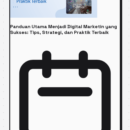
Panduan Utama Menjadi Digital Marketin yang
Sukses: Tips, Strategi, dan Praktik Terbaik