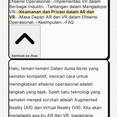
Efisiensi Operasional
Implementasi VR dalam
0.6
Berbagai Industri
Tantangan dalam Mengadopsi
0.7
VR
Keamanan dan Privasi dalam AR dan
0.8
VR
Masa Depan AR dan VR dalam Efisiensi
0.9
Operasional
Kesimpulan
FAQ
0.10
0.11
Kembali ke Atas
Halo, teman-teman! Dalam dunia bisnis yang
semakin kompetitif, mencari cara untuk
meningkatkan efisiensi operasional adalah
langkah yang bijak. Salah satu teknologi yang
semakin menjadi sorotan adalah Augmented
Reality (AR) dan Virtual Reality (VR). Kita akan
menjelajahi apa itu AR dan VR, bagaimana