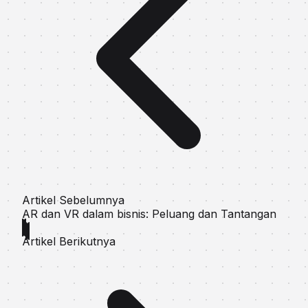
Artikel Sebelumnya
AR dan VR dalam bisnis: Peluang dan Tantangan
Artikel Berikutnya