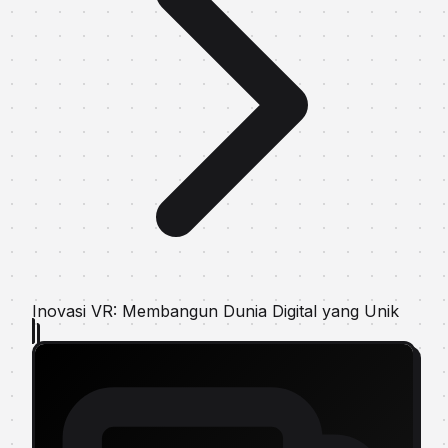
Inovasi VR: Membangun Dunia Digital yang Unik