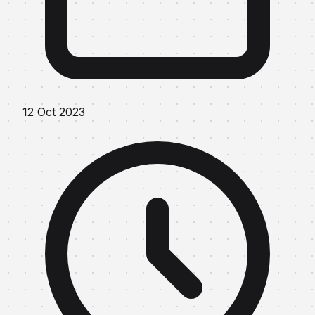
12 Oct 2023