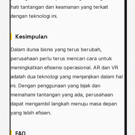
hati tantangan dan keamanan yang terkait
dengan teknologi ini.
Kesimpulan
Dalam dunia bisnis yang terus berubah,
perusahaan perlu terus mencari cara untuk
meningkatkan efisiensi operasional. AR dan VR
adalah dua teknologi yang menjanjikan dalam hal
ini. Dengan penggunaan yang bijak dan
memahami tantangan yang ada, perusahaan
dapat mengambil langkah menuju masa depan
yang lebih efisien.
FAQ