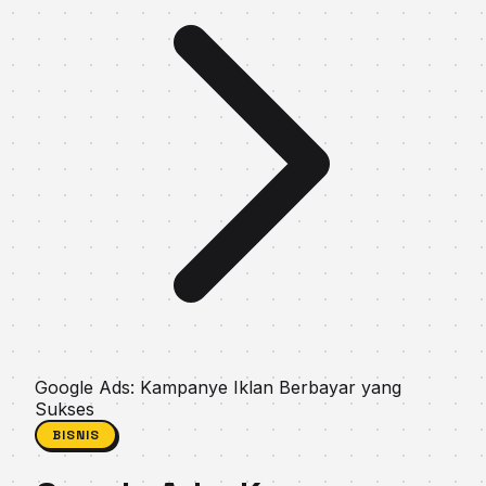
Google Ads: Kampanye Iklan Berbayar yang
Sukses
BISNIS