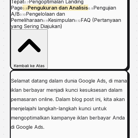
Tepat
Pengoptimalan Landing
0.7
Page
Pengukuran dan Analisis
Pengujian
0.8
0.9
A/B
Pengelolaan dan
0.10
Pemeliharaan
Kesimpulan
FAQ (Pertanyaan
0.11
0.12
yang Sering Diajukan)
Kembali ke Atas
Selamat datang dalam dunia Google Ads, di mana
iklan berbayar menjadi kunci kesuksesan dalam
pemasaran online. Dalam blog post ini, kita akan
menjelajahi langkah-langkah kunci untuk
mengoptimalkan kampanye iklan berbayar Anda
di Google Ads.