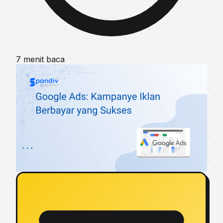
7 menit baca