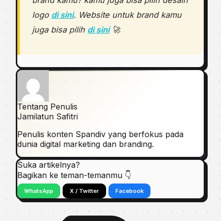
logo
di sini
. Website untuk brand kamu
juga bisa pilih
di sini
🚀
Tentang Penulis
Jamilatun Safitri
Penulis konten Spandiv yang berfokus pada
dunia digital marketing dan branding.
Suka artikelnya?
Bagikan ke teman-temanmu 👇
WhatsApp
X / Twitter
Facebook