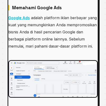
Memahami Google Ads
Google Ads
adalah platform iklan berbayar yang
kuat yang memungkinkan Anda mempromosikan
bisnis Anda di hasil pencarian Google dan
berbagai platform online lainnya. Sebelum
memulai, mari pahami dasar-dasar platform ini.