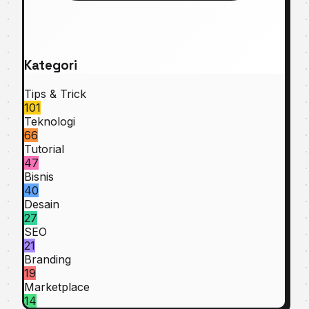
Kategori
Tips & Trick
101
Teknologi
66
Tutorial
47
Bisnis
40
Desain
27
SEO
21
Branding
19
Marketplace
14