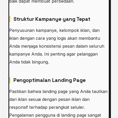
baik dapat membuat perbedaan.
Struktur Kampanye yang Tepat
Penyusunan kampanye, kelompok iklan, dan
iklan dengan cara yang logis akan membantu
Anda menjaga konsistensi pesan dalam seluruh
kampanye Anda. Ini penting agar pelanggan
Anda tidak bingung.
Pengoptimalan Landing Page
Pastikan bahwa landing page yang Anda tautkan
dari iklan sesuai dengan pesan iklan dan
responsif terhadap perangkat seluler.
Pengalaman pengguna di landing page sangat