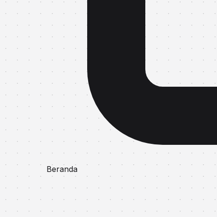
Beranda