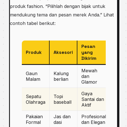
produk fashion. “Pilihlah dengan bijak untuk
mendukung tema dan pesan merek Anda.” Lihat
contoh tabel berikut:
Pesan
Produk
Aksesori
yang
Dikirim
Mewah
Gaun
Kalung
dan
Malam
berlian
Glamor
Gaya
Sepatu
Topi
Santai dan
Olahraga
baseball
Aktif
Pakaian
Jas dan
Profesional
Formal
dasi
dan Elegan