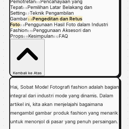
Pemotretan
Pencahayaan yang
0.5
Tepat
Pemilihan Latar Belakang dan
0.6
Setting
Teknik Pengambilan
0.7
Gambar
Pengeditan dan Retus
0.8
Foto
Penggunaan Hasil Foto dalam Industri
0.9
Fashion
Penggunaan Aksesori dan
0.10
Props
Kesimpulan
FAQ
0.11
0.12
Kembali ke Atas
Hai, Sobat Mode! Fotografi fashion adalah bagian
integral dari industri mode yang dinamis. Dalam
artikel ini, kita akan menjelajahi bagaimana
mengambil gambar produk fashion yang menarik
untuk menonjol di pasar yang penuh persaingan.