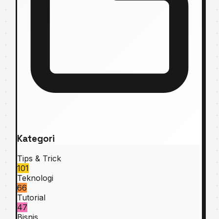
Kategori
Tips & Trick
101
Teknologi
66
Tutorial
47
Bisnis