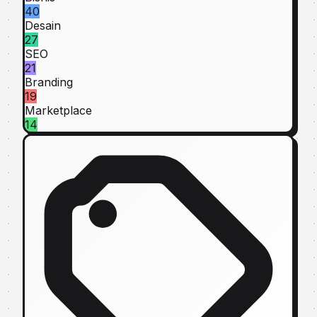
40
Desain
27
SEO
21
Branding
19
Marketplace
14