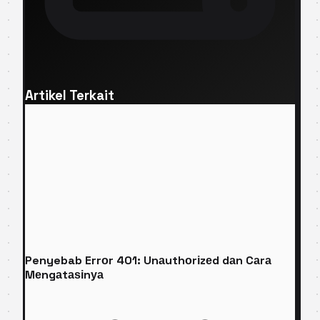
Artikel Terkait
Penyebab Errоr 401: Unаuthоrіzеd dаn Cаrа
Mеngаtаѕіnуа