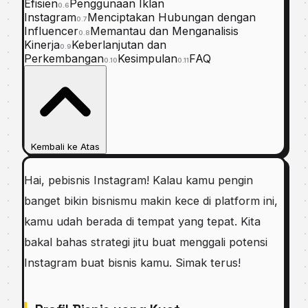
Efisien
Penggunaan Iklan
0.6
Instagram
Menciptakan Hubungan dengan
0.7
Influencer
Memantau dan Menganalisis
0.8
Kinerja
Keberlanjutan dan
0.9
Perkembangan
Kesimpulan
FAQ
0.10
0.11
Kembali ke Atas
Hai, pebisnis Instagram! Kalau kamu pengin
banget bikin bisnismu makin kece di platform ini,
kamu udah berada di tempat yang tepat. Kita
bakal bahas strategi jitu buat menggali potensi
Instagram buat bisnis kamu. Simak terus!