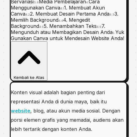
Bervariasi
Media Pembelajaran
Cara
3.6
4.
Menggunakan Canva
1. Membuat Akun
4.1
Canva
2. Membuat Desain Pertama Anda
3.
4.2
4.3
Memilih Background
4. Mengedit
4.4
Background
5. Menambahkan Teks
7.
4.5
4.6
Mengunduh atau Membagikan Desain Anda
Yuk
5.
Gunakan Canva untuk Mendesain Website Anda!
Kembali ke Atas
Konten visual adalah bagian penting dari
representasi Anda di dunia maya, baik itu
website
, blog, atau akun media sosial. Dengan
porsi elemen grafis yang memadai, audiens akan
lebih tertarik dengan konten Anda.