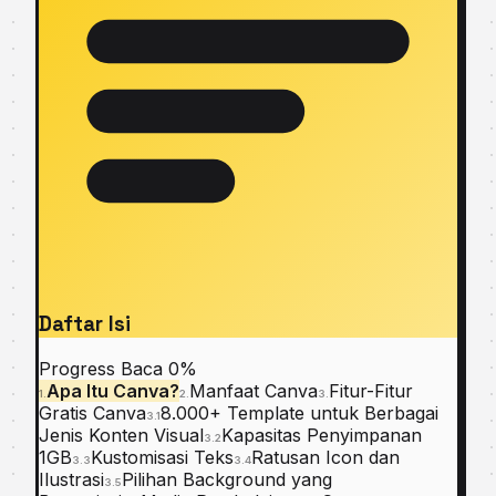
Daftar Isi
Progress Baca
0%
Apa Itu Canva?
Manfaat Canva
Fitur-Fitur
1.
2.
3.
Gratis Canva
8.000+ Template untuk Berbagai
3.1
Jenis Konten Visual
Kapasitas Penyimpanan
3.2
1GB
Kustomisasi Teks
Ratusan Icon dan
3.3
3.4
Ilustrasi
Pilihan Background yang
3.5