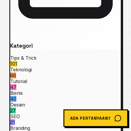
Kategori
Tips & Trick
101
Teknologi
66
Tutorial
47
Bisnis
40
Desain
27
SEO
ADA PERTANYAAN?
21
Branding