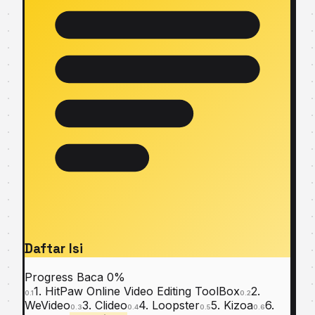
Daftar Isi
Progress Baca
0%
1. HitPaw Online Video Editing ToolBox
2.
0.1
0.2
WeVideo
3. Clideo
4. Loopster
5. Kizoa
6.
0.3
0.4
0.5
0.6