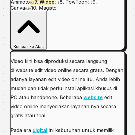
Animoto
7. Wideo
8. PowToon
9.
0.7
0.8
0.9
Canva
10. Magisto
0.10
Kembali ke Atas
Video kini bisa diproduksi secara langsung
di website edit video online secara gratis. Dengan
adanya layanan edit video online itu, Anda lebih
mudah dan tidak perlu instal aplikasi khusus di
PC atau handphone. Beberapa
website
edit
video online menyediakan layanan nya secara
gratis atau trial.
Pada era
digital
ini kebutuhan untuk memiliki