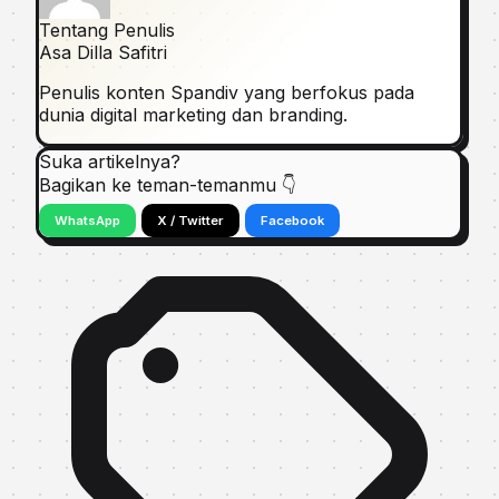
Tentang Penulis
Asa Dilla Safitri
Penulis konten Spandiv yang berfokus pada
dunia digital marketing dan branding.
Suka artikelnya?
Bagikan ke teman-temanmu 👇
WhatsApp
X / Twitter
Facebook