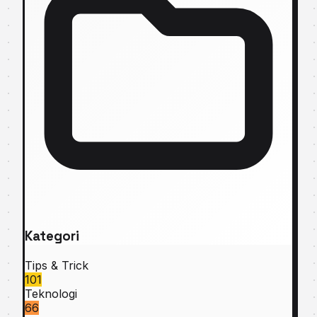
Kategori
Tips & Trick
101
Teknologi
66