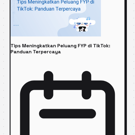
Tips Meningkatkan Peluang FYP di TikTok:
Panduan Terpercaya