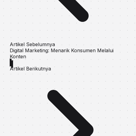
Artikel Sebelumnya
Digital Marketing: Menarik Konsumen Melalui
Konten
Artikel Berikutnya