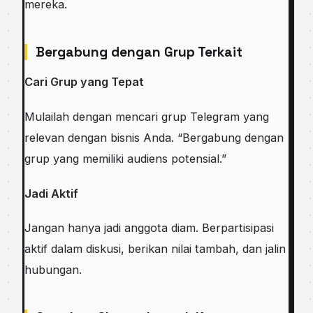
mereka.
Bergabung dengan Grup Terkait
Cari Grup yang Tepat
Mulailah dengan mencari grup Telegram yang
relevan dengan bisnis Anda. “Bergabung dengan
grup yang memiliki audiens potensial.”
Jadi Aktif
Jangan hanya jadi anggota diam. Berpartisipasi
aktif dalam diskusi, berikan nilai tambah, dan jalin
hubungan.