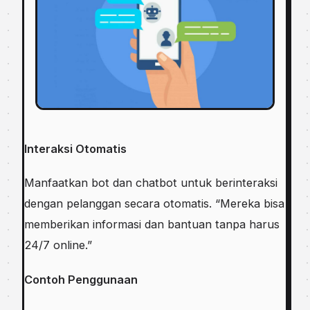
Interaksi Otomatis
Manfaatkan bot dan chatbot untuk berinteraksi
dengan pelanggan secara otomatis. “Mereka bisa
memberikan informasi dan bantuan tanpa harus
24/7 online.”
Contoh Penggunaan