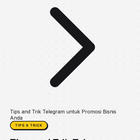
Tips and Trik Telegram untuk Promosi Bisnis
Anda
TIPS & TRICK