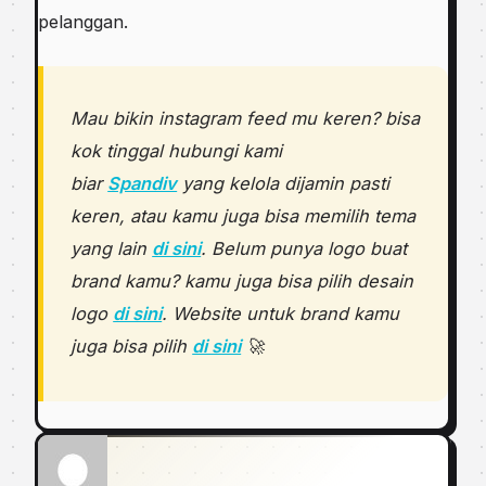
pelanggan.
Mau bikin instagram feed mu keren? bisa
kok tinggal hubungi kami
biar
Spandiv
yang kelola dijamin pasti
keren, atau kamu juga bisa memilih tema
yang lain
di sini
. Belum punya logo buat
brand kamu? kamu juga bisa pilih desain
logo
di sini
. Website untuk brand kamu
juga bisa pilih
di sini
🚀