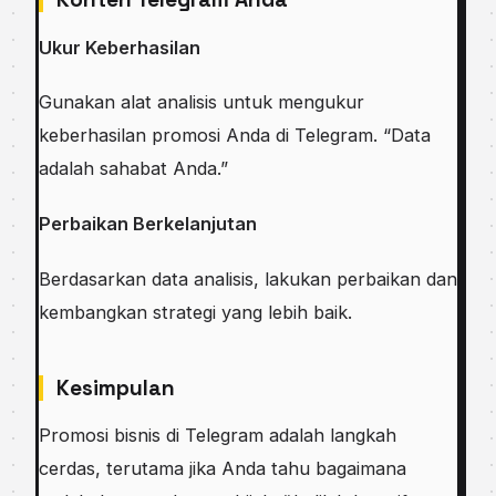
Ukur Keberhasilan
Gunakan alat analisis untuk mengukur
keberhasilan promosi Anda di Telegram. “Data
adalah sahabat Anda.”
Perbaikan Berkelanjutan
Berdasarkan data analisis, lakukan perbaikan dan
kembangkan strategi yang lebih baik.
Kesimpulan
Promosi bisnis di Telegram adalah langkah
cerdas, terutama jika Anda tahu bagaimana