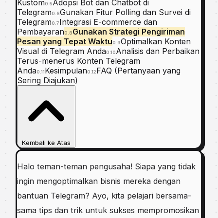
Kustom
Adopsi Bot dan Chatbot di
0.5
Telegram
Gunakan Fitur Polling dan Survei di
0.6
Telegram
Integrasi E-commerce dan
0.7
Pembayaran
Gunakan Strategi Pengiriman
0.8
Pesan yang Tepat Waktu
Optimalkan Konten
0.9
Visual di Telegram Anda
Analisis dan Perbaikan
0.10
Terus-menerus Konten Telegram
Anda
Kesimpulan
FAQ (Pertanyaan yang
0.11
0.12
Sering Diajukan)
Kembali ke Atas
Halo teman-teman pengusaha! Siapa yang tidak
ingin mengoptimalkan bisnis mereka dengan
bantuan Telegram? Ayo, kita pelajari bersama-
sama tips dan trik untuk sukses mempromosikan