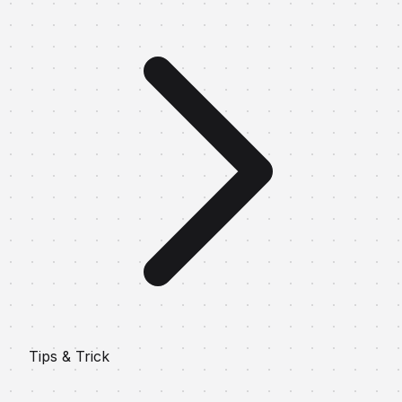
Tips & Trick