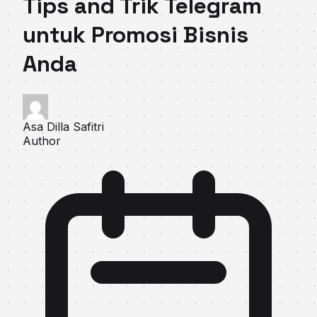
Tips and Trik Telegram
untuk Promosi Bisnis
Anda
Asa Dilla Safitri
Author