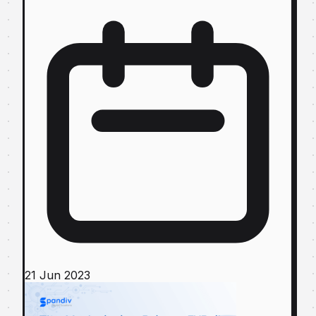
21 Jun 2023