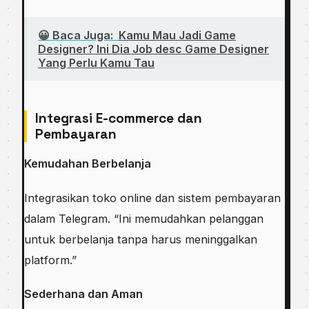
😀 Baca Juga:
Kamu Mau Jadi Game
Designer? Ini Dia Job dеѕс Gаmе Designer
Yang Perlu Kamu Tau
Integrasi E-commerce dan
Pembayaran
Kemudahan Berbelanja
Integrasikan toko online dan sistem pembayaran
dalam Telegram. “Ini memudahkan pelanggan
untuk berbelanja tanpa harus meninggalkan
platform.”
Sederhana dan Aman