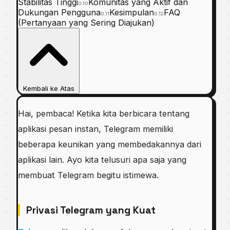
Stabilitas Tinggi
Komunitas yang Aktif dan
0.10
Dukungan Pengguna
Kesimpulan
FAQ
0.11
0.12
(Pertanyaan yang Sering Diajukan)
Kembali ke Atas
Hai, pembaca! Ketika kita berbicara tentang
aplikasi pesan instan, Telegram memiliki
beberapa keunikan yang membedakannya dari
aplikasi lain. Ayo kita telusuri apa saja yang
membuat Telegram begitu istimewa.
Privasi Telegram yang Kuat