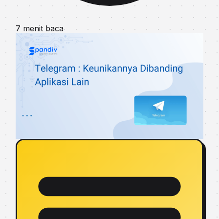
7 menit baca