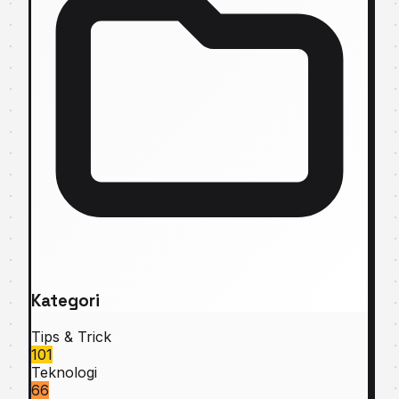
Kategori
Tips & Trick
101
Teknologi
66