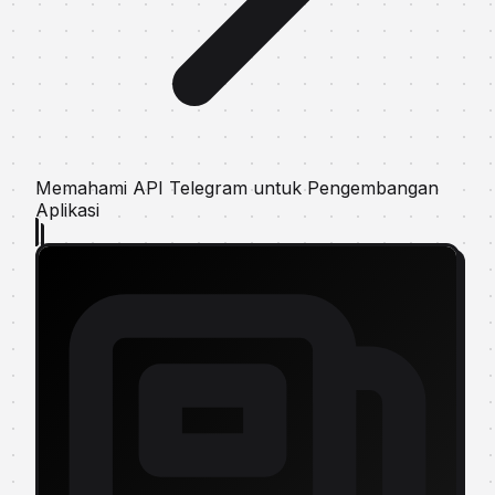
Memahami API Telegram untuk Pengembangan
Aplikasi