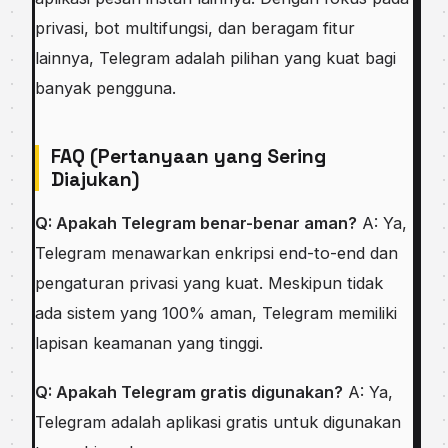
privasi, bot multifungsi, dan beragam fitur
lainnya, Telegram adalah pilihan yang kuat bagi
banyak pengguna.
FAQ (Pertanyaan yang Sering
Diajukan)
Q: Apakah Telegram benar-benar aman?
A: Ya,
Telegram menawarkan enkripsi end-to-end dan
pengaturan privasi yang kuat. Meskipun tidak
ada sistem yang 100% aman, Telegram memiliki
lapisan keamanan yang tinggi.
Q: Apakah Telegram gratis digunakan?
A: Ya,
Telegram adalah aplikasi gratis untuk digunakan