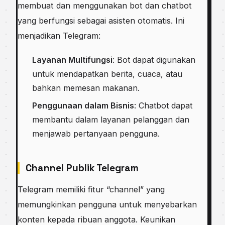
membuat dan menggunakan bot dan chatbot
yang berfungsi sebagai asisten otomatis. Ini
menjadikan Telegram:
Layanan Multifungsi
: Bot dapat digunakan
untuk mendapatkan berita, cuaca, atau
bahkan memesan makanan.
Penggunaan dalam Bisnis
: Chatbot dapat
membantu dalam layanan pelanggan dan
menjawab pertanyaan pengguna.
Channel Publik Telegram
Telegram memiliki fitur “channel” yang
memungkinkan pengguna untuk menyebarkan
konten kepada ribuan anggota. Keunikan