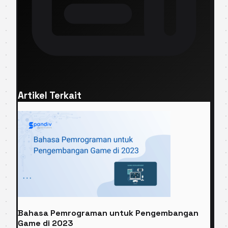
Artikel Terkait
Bahasa Pemrograman untuk Pengembangan
Game di 2023