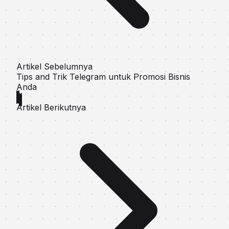
Artikel Sebelumnya
Tips and Trik Telegram untuk Promosi Bisnis
Anda
Artikel Berikutnya