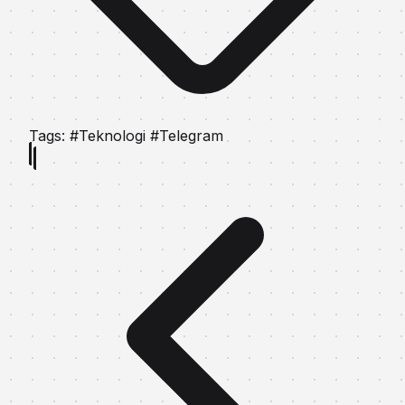
Tags:
#Teknologi
#Telegram