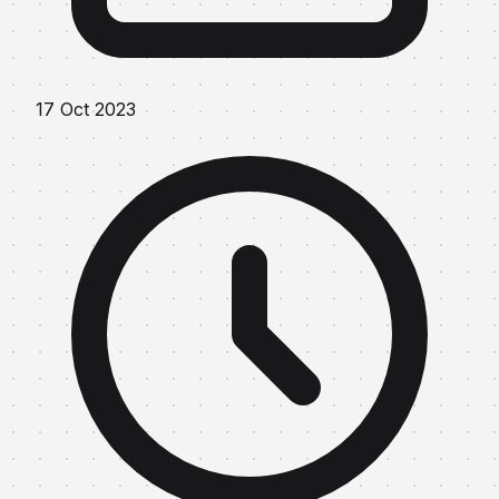
17 Oct 2023