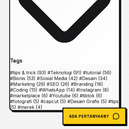
Tags
#
tips & trick
(93)
#
Teknologi
(91)
#
tutorial
(56)
#
Bisnis
(53)
#
Sosial Media
(42)
#
Desain
(34)
#
Marketing
(29)
#
SEO
(26)
#
Branding
(18)
#
Coding
(15)
#
WhatsApp
(14)
#
Instagram
(8)
#
marketplace
(6)
#
Youtube
(6)
#
tiktok
(6)
#
fotografi
(5)
#
capcut
(5)
#
Desain Grafis
(5)
#
tips
(5)
#
merek
(4)
ADA PERTANYAAN?