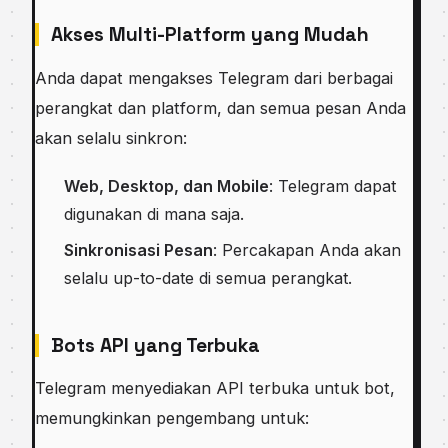
Akses Multi-Platform yang Mudah
Anda dapat mengakses Telegram dari berbagai
perangkat dan platform, dan semua pesan Anda
akan selalu sinkron:
Web, Desktop, dan Mobile
: Telegram dapat
digunakan di mana saja.
Sinkronisasi Pesan
: Percakapan Anda akan
selalu up-to-date di semua perangkat.
Bots API yang Terbuka
Telegram menyediakan API terbuka untuk bot,
memungkinkan pengembang untuk: