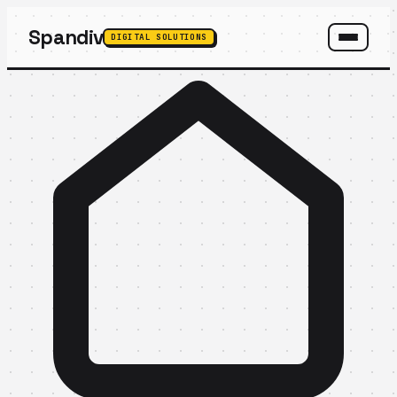
Spandiv
DIGITAL SOLUTIONS
SPANDIV ASSISTANT