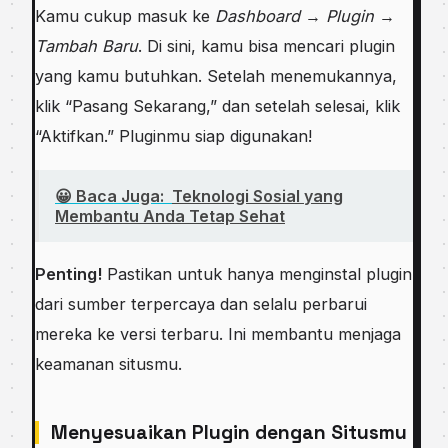
Kamu cukup masuk ke
Dashboard
→
Plugin
→
Tambah Baru
. Di sini, kamu bisa mencari plugin
yang kamu butuhkan. Setelah menemukannya,
klik “Pasang Sekarang,” dan setelah selesai, klik
“Aktifkan.” Pluginmu siap digunakan!
😀 Baca Juga:
Teknologi Sosial yang
Membantu Anda Tetap Sehat
Penting!
Pastikan untuk hanya menginstal plugin
dari sumber terpercaya dan selalu perbarui
mereka ke versi terbaru. Ini membantu menjaga
keamanan situsmu.
Menyesuaikan Plugin dengan Situsmu