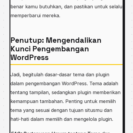
benar kamu butuhkan, dan pastikan untuk selalu
memperbarui mereka.
Penutup: Mengendalikan
Kunci Pengembangan
WordPress
Jadi, begitulah dasar-dasar tema dan plugin
dalam pengembangan WordPress. Tema adalah
tentang tampilan, sedangkan plugin memberikan
kemampuan tambahan. Penting untuk memilih
tema yang sesuai dengan tujuan situsmu dan
hati-hati dalam memilih dan mengelola plugin.