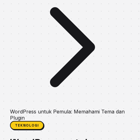
WordPress untuk Pemula: Memahami Tema dan
Plugin
TEKNOLOGI