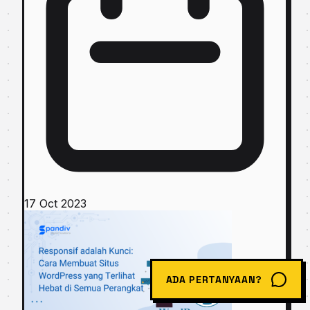
17 Oct 2023
ADA PERTANYAAN?