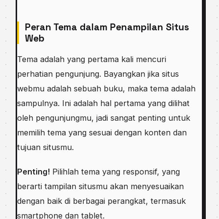
Peran Tema dalam Penampilan Situs
Web
Tema adalah yang pertama kali mencuri
perhatian pengunjung. Bayangkan jika situs
webmu adalah sebuah buku, maka tema adalah
sampulnya. Ini adalah hal pertama yang dilihat
oleh pengunjungmu, jadi sangat penting untuk
memilih tema yang sesuai dengan konten dan
tujuan situsmu.
Penting!
Pilihlah tema yang responsif, yang
berarti tampilan situsmu akan menyesuaikan
dengan baik di berbagai perangkat, termasuk
smartphone dan tablet.