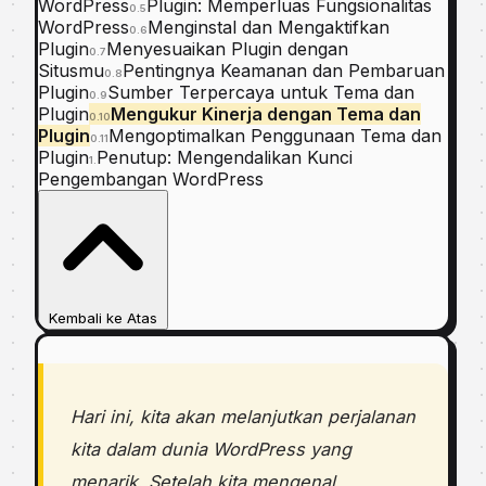
WordPress
Plugin: Memperluas Fungsionalitas
0.5
WordPress
Menginstal dan Mengaktifkan
0.6
Plugin
Menyesuaikan Plugin dengan
0.7
Situsmu
Pentingnya Keamanan dan Pembaruan
0.8
Plugin
Sumber Terpercaya untuk Tema dan
0.9
Plugin
Mengukur Kinerja dengan Tema dan
0.10
Plugin
Mengoptimalkan Penggunaan Tema dan
0.11
Plugin
Penutup: Mengendalikan Kunci
1.
Pengembangan WordPress
Kembali ke Atas
Hari ini, kita akan melanjutkan perjalanan
kita dalam dunia WordPress yang
menarik. Setelah kita mengenal