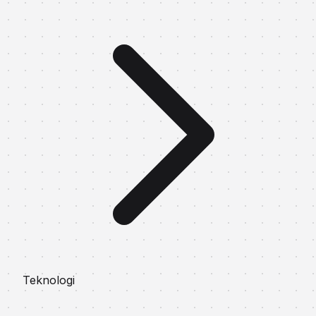
Teknologi