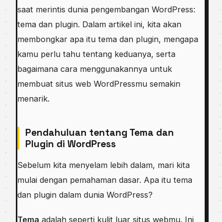
saat merintis dunia pengembangan WordPress:
tema dan plugin. Dalam artikel ini, kita akan
membongkar apa itu tema dan plugin, mengapa
kamu perlu tahu tentang keduanya, serta
bagaimana cara menggunakannya untuk
membuat situs web WordPressmu semakin
menarik.
Pendahuluan tentang Tema dan
Plugin di WordPress
Sebelum kita menyelam lebih dalam, mari kita
mulai dengan pemahaman dasar. Apa itu tema
dan plugin dalam dunia WordPress?
Tema
adalah seperti kulit luar situs webmu. Ini