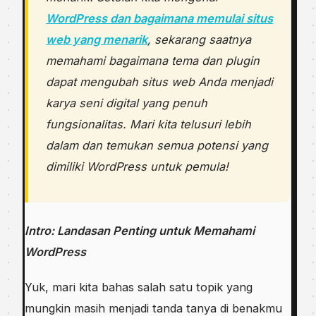
WordPress dan bagaimana memulai situs
web yang menarik
, sekarang saatnya
memahami bagaimana tema dan plugin
dapat mengubah situs web Anda menjadi
karya seni digital yang penuh
fungsionalitas. Mari kita telusuri lebih
dalam dan temukan semua potensi yang
dimiliki WordPress untuk pemula!
Intro: Landasan Penting untuk Memahami
WordPress
Yuk, mari kita bahas salah satu topik yang
mungkin masih menjadi tanda tanya di benakmu