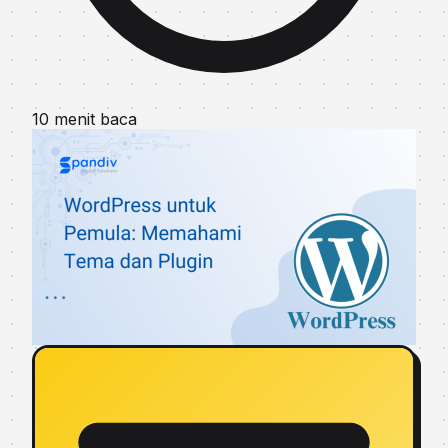
10 menit baca