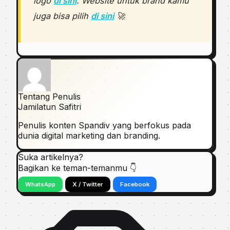
logo
di sini
. Website untuk brand kamu
juga bisa pilih
di sini
🚀
Tentang Penulis
Jamilatun Safitri
Penulis konten Spandiv yang berfokus pada
dunia digital marketing dan branding.
Suka artikelnya?
Bagikan ke teman-temanmu 👇
WhatsApp
X / Twitter
Facebook