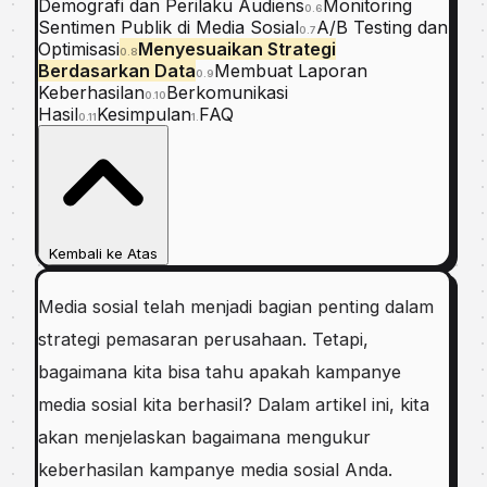
Demografi dan Perilaku Audiens
Monitoring
0.6
Sentimen Publik di Media Sosial
A/B Testing dan
0.7
Optimisasi
Menyesuaikan Strategi
0.8
Berdasarkan Data
Membuat Laporan
0.9
Keberhasilan
Berkomunikasi
0.10
Hasil
Kesimpulan
FAQ
0.11
1.
Kembali ke Atas
Media sosial telah menjadi bagian penting dalam
strategi pemasaran perusahaan. Tetapi,
bagaimana kita bisa tahu apakah kampanye
media sosial kita berhasil? Dalam artikel ini, kita
akan menjelaskan bagaimana mengukur
keberhasilan kampanye media sosial Anda.