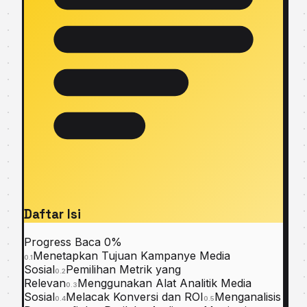
Daftar Isi
Progress Baca
0%
Menetapkan Tujuan Kampanye Media
0.1
Sosial
Pemilihan Metrik yang
0.2
Relevan
Menggunakan Alat Analitik Media
0.3
Sosial
Melacak Konversi dan ROI
Menganalisis
0.4
0.5