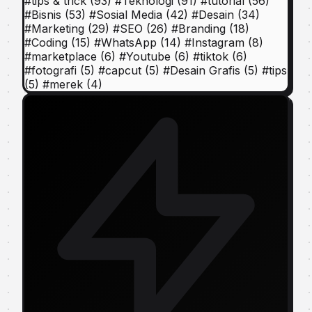
#
tips & trick
(93)
#
Teknologi
(91)
#
tutorial
(56)
#
Bisnis
(53)
#
Sosial Media
(42)
#
Desain
(34)
#
Marketing
(29)
#
SEO
(26)
#
Branding
(18)
#
Coding
(15)
#
WhatsApp
(14)
#
Instagram
(8)
#
marketplace
(6)
#
Youtube
(6)
#
tiktok
(6)
#
fotografi
(5)
#
capcut
(5)
#
Desain Grafis
(5)
#
tips
(5)
#
merek
(4)