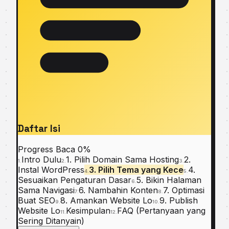
Daftar Isi
Progress Baca
0%
Intro Dulu
1. Pilih Domain Sama Hosting
2.
1.
2.
3.
Instal WordPress
3. Pilih Tema yang Kece
4.
4.
5.
Sesuaikan Pengaturan Dasar
5. Bikin Halaman
6.
Sama Navigasi
6. Nambahin Konten
7. Optimasi
7.
8.
Buat SEO
8. Amankan Website Lo
9. Publish
9.
10.
Website Lo
Kesimpulan
FAQ (Pertanyaan yang
11.
12.
Sering Ditanyain)