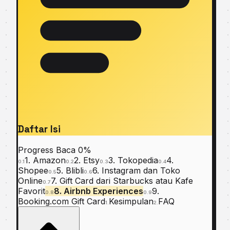
Daftar Isi
Progress Baca
0%
1. Amazon
2. Etsy
3. Tokopedia
4.
0.1
0.2
0.3
0.4
Shopee
5. Blibli
6. Instagram dan Toko
0.5
0.6
Online
7. Gift Card dari Starbucks atau Kafe
0.7
Favorit
8. Airbnb Experiences
9.
0.8
0.9
Booking.com Gift Card
Kesimpulan
FAQ
1.
2.