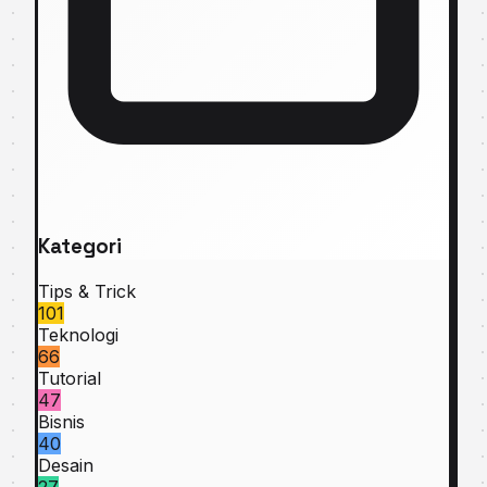
Kategori
Tips & Trick
101
Teknologi
66
Tutorial
47
Bisnis
40
Desain
27