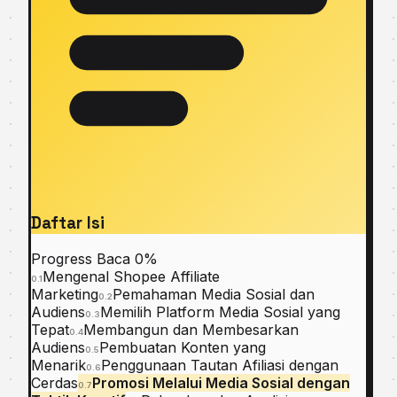
Daftar Isi
Progress Baca
0%
Mengenal Shopee Affiliate
0.1
Marketing
Pemahaman Media Sosial dan
0.2
Audiens
Memilih Platform Media Sosial yang
0.3
Tepat
Membangun dan Membesarkan
0.4
Audiens
Pembuatan Konten yang
0.5
Menarik
Penggunaan Tautan Afiliasi dengan
0.6
Cerdas
Promosi Melalui Media Sosial dengan
0.7