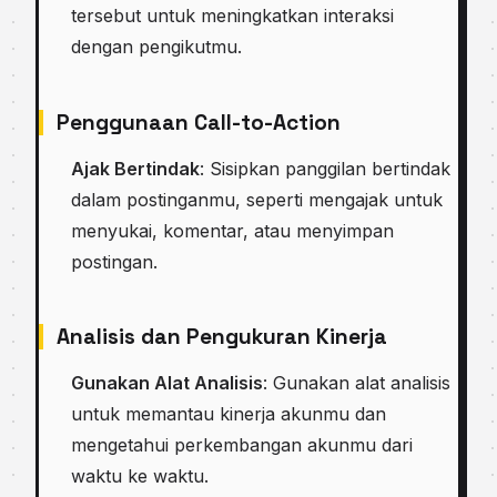
tersebut untuk meningkatkan interaksi
dengan pengikutmu.
Penggunaan Call-to-Action
Ajak Bertindak
: Sisipkan panggilan bertindak
dalam postinganmu, seperti mengajak untuk
menyukai, komentar, atau menyimpan
postingan.
Analisis dan Pengukuran Kinerja
Gunakan Alat Analisis
: Gunakan alat analisis
untuk memantau kinerja akunmu dan
mengetahui perkembangan akunmu dari
waktu ke waktu.