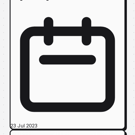
23 Jul 2023