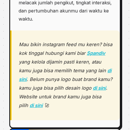
melacak jumlah pengikut, tingkat interaksi,
dan pertumbuhan akunmu dari waktu ke
waktu.
Mau bikin instagram feed mu keren? bisa
kok tinggal hubungi kami biar
Spandiv
yang kelola dijamin pasti keren, atau
kamu juga bisa memilih tema yang lain
di
sini
. Belum punya logo buat brand kamu?
kamu juga bisa pilih desain logo
di sini
.
Website untuk brand kamu juga bisa
pilih
di sini
🚀