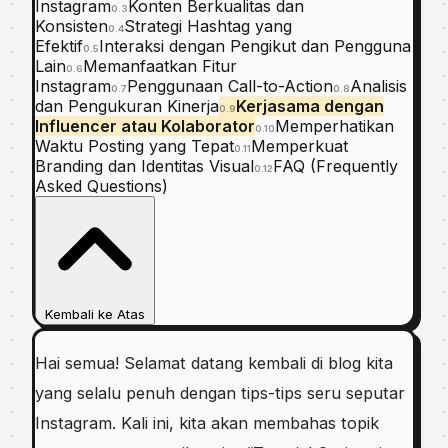
Instagram
Konten Berkualitas dan
0.3
Konsisten
Strategi Hashtag yang
0.4
Efektif
Interaksi dengan Pengikut dan Pengguna
0.5
Lain
Memanfaatkan Fitur
0.6
Instagram
Penggunaan Call-to-Action
Analisis
0.7
0.8
dan Pengukuran Kinerja
Kerjasama dengan
0.9
Influencer atau Kolaborator
Memperhatikan
0.10
Waktu Posting yang Tepat
Memperkuat
0.11
Branding dan Identitas Visual
FAQ (Frequently
0.12
Asked Questions)
Kembali ke Atas
Hai semua! Selamat datang kembali di blog kita
yang selalu penuh dengan tips-tips seru seputar
Instagram. Kali ini, kita akan membahas topik