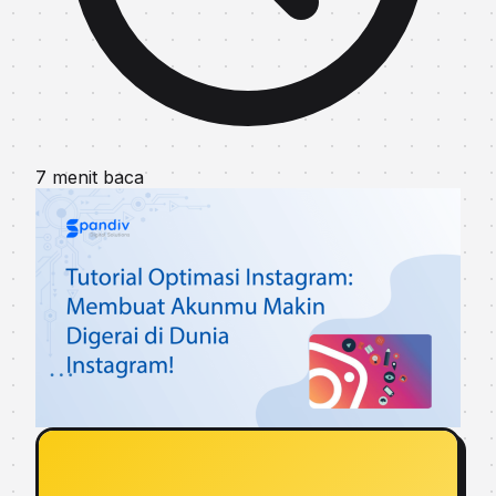
7 menit baca