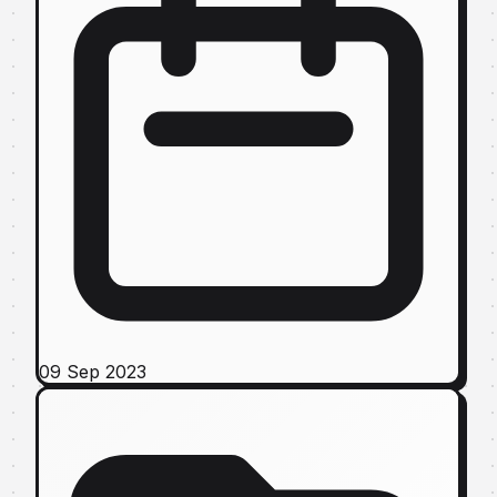
09 Sep 2023