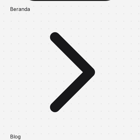
Beranda
Blog