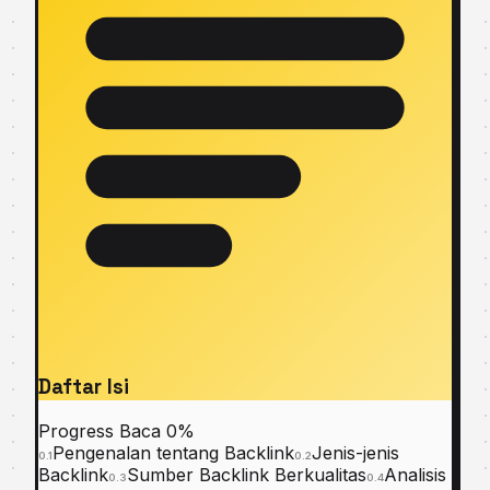
Daftar Isi
Progress Baca
0%
Pengenalan tentang Backlink
Jenis-jenis
0.1
0.2
Backlink
Sumber Backlink Berkualitas
Analisis
0.3
0.4