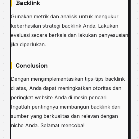
Backlink
Gunakan metrik dan analisis untuk mengukur
keberhasilan strategi backlink Anda. Lakukan
evaluasi secara berkala dan lakukan penyesuaian
jika diperlukan.
Conclusion
Dengan mengimplementasikan tips-tips backlink
di atas, Anda dapat meningkatkan otoritas dan
peringkat website Anda di mesin pencari.
Ingatlah pentingnya membangun backlink dari
sumber yang berkualitas dan relevan dengan
niche Anda. Selamat mencoba!