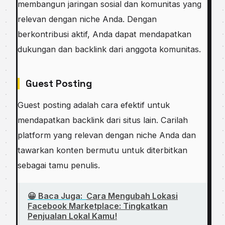
membangun jaringan sosial dan komunitas yang
relevan dengan niche Anda. Dengan
berkontribusi aktif, Anda dapat mendapatkan
dukungan dan backlink dari anggota komunitas.
Guest Posting
Guest posting adalah cara efektif untuk
mendapatkan backlink dari situs lain. Carilah
platform yang relevan dengan niche Anda dan
tawarkan konten bermutu untuk diterbitkan
sebagai tamu penulis.
😀 Baca Juga:
Cara Mengubah Lokasi
Facebook Marketplace: Tingkatkan
Penjualan Lokal Kamu!