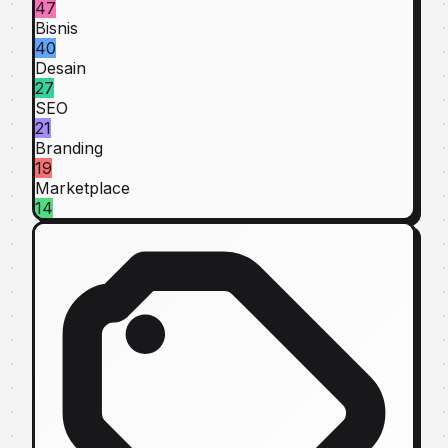
47
Bisnis
40
Desain
27
SEO
21
Branding
19
Marketplace
14