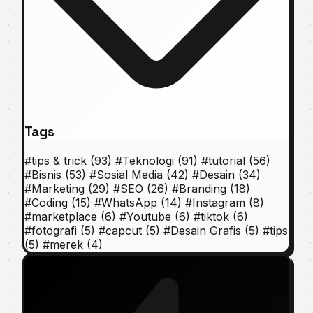
Tags
#
tips & trick
(93)
#
Teknologi
(91)
#
tutorial
(56)
#
Bisnis
(53)
#
Sosial Media
(42)
#
Desain
(34)
#
Marketing
(29)
#
SEO
(26)
#
Branding
(18)
#
Coding
(15)
#
WhatsApp
(14)
#
Instagram
(8)
#
marketplace
(6)
#
Youtube
(6)
#
tiktok
(6)
#
fotografi
(5)
#
capcut
(5)
#
Desain Grafis
(5)
#
tips
(5)
#
merek
(4)