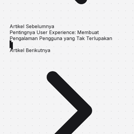
Artikel Sebelumnya
Pentingnya User Experience: Membuat
Pengalaman Pengguna yang Tak Terlupakan
Artikel Berikutnya