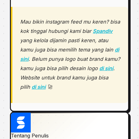
Mau bikin instagram feed mu keren? bisa
kok tinggal hubungi kami biar
Spandiv
yang kelola dijamin pasti keren, atau
kamu juga bisa memilih tema yang lain
di
sini
. Belum punya logo buat brand kamu?
kamu juga bisa pilih desain logo
di sini
.
Website untuk brand kamu juga bisa
pilih
di sini
🚀
Tentang Penulis