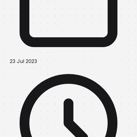
23 Jul 2023