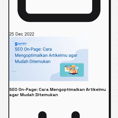
25 Dec 2022
SEO On-Page: Cara Mengoptimalkan Artikelmu
agar Mudah Ditemukan