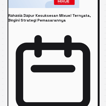
Rаhаѕіа Dарur Kesuksesan Mixue! Ternyata,
Bеgіnі Strategi Pemasarannya