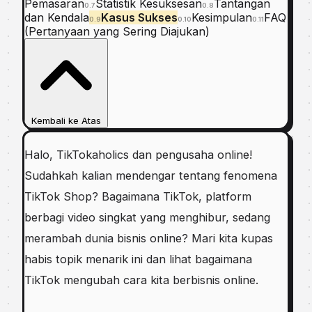
Pemasaran
Statistik Kesuksesan
Tantangan
0.7
0.8
dan Kendala
Kasus Sukses
Kesimpulan
FAQ
0.9
0.10
0.11
(Pertanyaan yang Sering Diajukan)
Kembali ke Atas
Halo, TikTokaholics dan pengusaha online!
Sudahkah kalian mendengar tentang fenomena
TikTok Shop? Bagaimana TikTok, platform
berbagi video singkat yang menghibur, sedang
merambah dunia bisnis online? Mari kita kupas
habis topik menarik ini dan lihat bagaimana
TikTok mengubah cara kita berbisnis online.