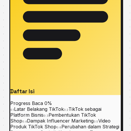
Daftar Isi
Progress Baca
0%
Latar Belakang TikTok
TikTok sebagai
0.1
0.2
Platform Bisnis
Pembentukan TikTok
0.3
Shop
Dampak Influencer Marketing
Video
0.4
0.5
Produk TikTok Shop
Perubahan dalam Strategi
0.6