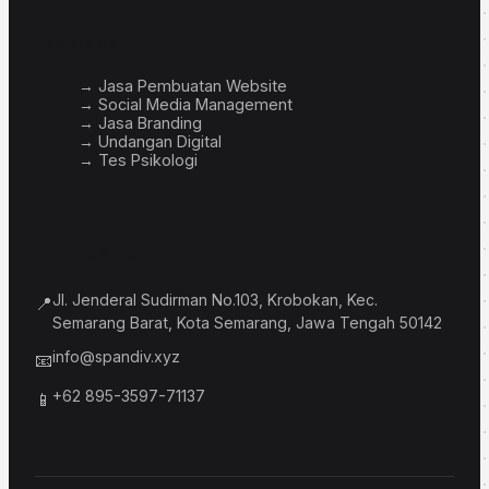
Layanan
→ Jasa Pembuatan Website
→ Social Media Management
→ Jasa Branding
→ Undangan Digital
→ Tes Psikologi
Info Bisnis
Jl. Jenderal Sudirman No.103, Krobokan, Kec.
📍
Semarang Barat, Kota Semarang, Jawa Tengah 50142
info@spandiv.xyz
📧
+62 895-3597-71137
📱