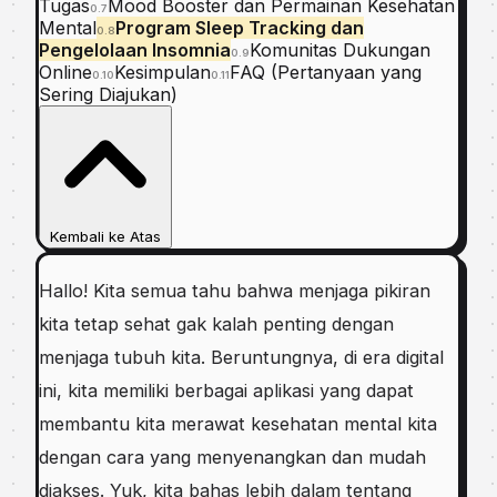
Tugas
Mood Booster dan Permainan Kesehatan
0.7
Mental
Program Sleep Tracking dan
0.8
Pengelolaan Insomnia
Komunitas Dukungan
0.9
Online
Kesimpulan
FAQ (Pertanyaan yang
0.10
0.11
Sering Diajukan)
Kembali ke Atas
Hallo! Kita semua tahu bahwa menjaga pikiran
kita tetap sehat gak kalah penting dengan
menjaga tubuh kita. Beruntungnya, di era digital
ini, kita memiliki berbagai aplikasi yang dapat
membantu kita merawat kesehatan mental kita
dengan cara yang menyenangkan dan mudah
diakses. Yuk, kita bahas lebih dalam tentang