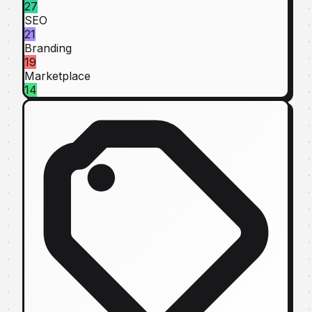
27
SEO
21
Branding
19
Marketplace
14