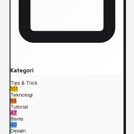
Kategori
Tips & Trick
101
Teknologi
66
Tutorial
47
Bisnis
40
Desain