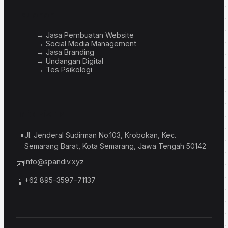
Layanan
→ Jasa Pembuatan Website
→ Social Media Management
→ Jasa Branding
→ Undangan Digital
→ Tes Psikologi
Info Bisnis
Jl. Jenderal Sudirman No.103, Krobokan, Kec.
📍
Semarang Barat, Kota Semarang, Jawa Tengah 50142
info@spandiv.xyz
📧
+62 895-3597-71137
📱