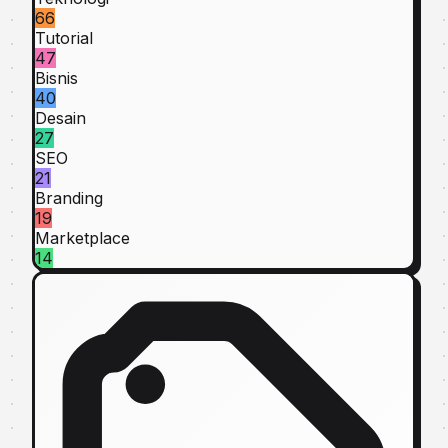
66
Tutorial
47
Bisnis
40
Desain
27
SEO
21
Branding
19
Marketplace
14