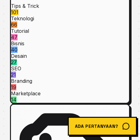
Tips & Trick
101
Teknologi
66
Tutorial
47
Bisnis
40
Desain
27
SEO
21
Branding
19
Marketplace
14
ADA PERTANYAAN?