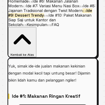
Homemade
Ide #6: Makanan Jalanan
0.6
Modern
Ide #7: Variasi Menu Nasi Box
Ide #8:
0.7
0.8
Jajanan Tradisional dengan Twist Modern
Ide
0.9
#9: Dessert Trendy
Ide #10: Paket Makanan
0.10
Siap Saji untuk Kantor dan
Sekolah
Kesimpulan
FAQ
0.11
0.12
Kembali ke Atas
Yuk, simak ide-ide jualan makanan kekinian
dengan modal kecil tapi untung besar! Dijamin
bikin lidah kamu dan pelanggan ngiler!
Ide #1: Makanan Ringan Kreatif