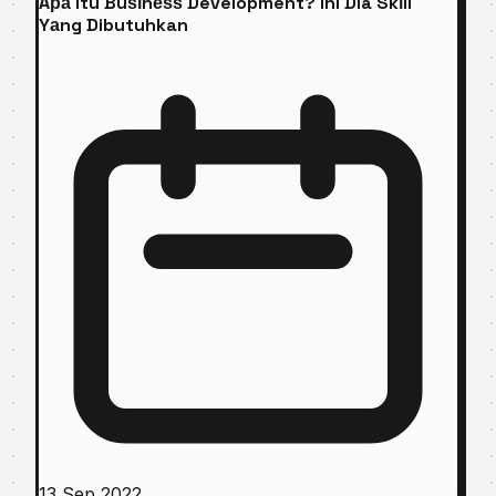
Aра Itu Buѕіnеѕѕ Development? Ini Dia Skіll
Yаng Dibutuhkan
13 Sep 2022