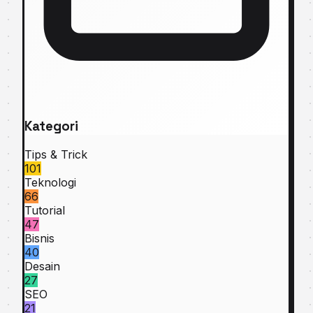
Kategori
Tips & Trick
101
Teknologi
66
Tutorial
47
Bisnis
40
Desain
27
SEO
21