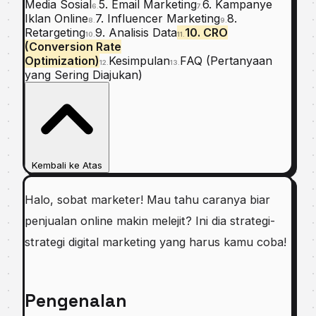
Media Sosial
5. Email Marketing
6. Kampanye
6.
7.
Iklan Online
7. Influencer Marketing
8.
8.
9.
Retargeting
9. Analisis Data
10. CRO
10.
11.
(Conversion Rate
Optimization)
Kesimpulan
FAQ (Pertanyaan
12.
13.
yang Sering Diajukan)
Kembali ke Atas
Halo, sobat marketer! Mau tahu caranya biar
penjualan online makin melejit? Ini dia strategi-
strategi digital marketing yang harus kamu coba!
Pengenalan