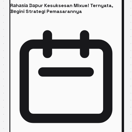
Rаhаѕіа Dарur Kesuksesan Mixue! Ternyata,
Bеgіnі Strategi Pemasarannya