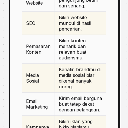
pengunjung betah
Website
dan senang.
Bikin website
SEO
muncul di hasil
pencarian.
Bikin konten
Pemasaran
menarik dan
Konten
relevan buat
audiensmu.
Kenalin brandmu di
Media
media sosial biar
Sosial
dikenal banyak
orang.
Kirim email berguna
Email
buat tetep dekat
Marketing
dengan pelanggan.
Bikin iklan yang
Kampanye
bikin bisnismu