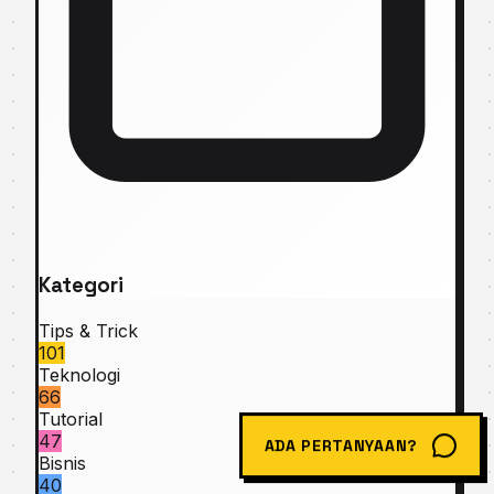
Kategori
Tips & Trick
101
Teknologi
66
Tutorial
47
ADA PERTANYAAN?
Bisnis
40