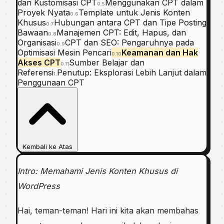
dan Kustomisasi CPT
Menggunakan CPT dalam
0.5
Proyek Nyata
Template untuk Jenis Konten
0.6
Khusus
Hubungan antara CPT dan Tipe Posting
0.7
Bawaan
Manajemen CPT: Edit, Hapus, dan
0.8
Organisasi
CPT dan SEO: Pengaruhnya pada
0.9
Optimisasi Mesin Pencari
Keamanan dan Hak
0.10
Akses CPT
Sumber Belajar dan
0.11
Referensi
Penutup: Eksplorasi Lebih Lanjut dalam
1.
Penggunaan CPT
Kembali ke Atas
Intro: Memahami Jenis Konten Khusus di
WordPress
Hai, teman-teman! Hari ini kita akan membahas