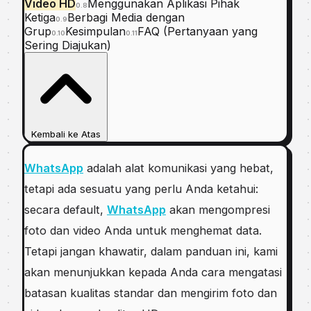
Video HD
Menggunakan Aplikasi Pihak
0.8
Ketiga
Berbagi Media dengan
0.9
Grup
Kesimpulan
FAQ (Pertanyaan yang
0.10
0.11
Sering Diajukan)
Kembali ke Atas
WhatsApp
adalah alat komunikasi yang hebat,
tetapi ada sesuatu yang perlu Anda ketahui:
secara default,
WhatsApp
akan mengompresi
foto dan video Anda untuk menghemat data.
Tetapi jangan khawatir, dalam panduan ini, kami
akan menunjukkan kepada Anda cara mengatasi
batasan kualitas standar dan mengirim foto dan