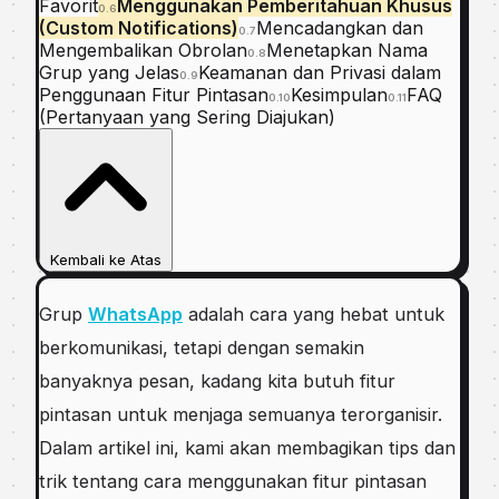
Favorit
Menggunakan Pemberitahuan Khusus
0.6
(Custom Notifications)
Mencadangkan dan
0.7
Mengembalikan Obrolan
Menetapkan Nama
0.8
Grup yang Jelas
Keamanan dan Privasi dalam
0.9
Penggunaan Fitur Pintasan
Kesimpulan
FAQ
0.10
0.11
(Pertanyaan yang Sering Diajukan)
Kembali ke Atas
Grup
WhatsApp
adalah cara yang hebat untuk
berkomunikasi, tetapi dengan semakin
banyaknya pesan, kadang kita butuh fitur
pintasan untuk menjaga semuanya terorganisir.
Dalam artikel ini, kami akan membagikan tips dan
trik tentang cara menggunakan fitur pintasan