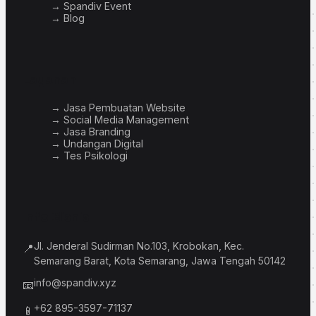
→ Spandiv Event
→ Blog
Layanan
→ Jasa Pembuatan Website
→ Social Media Management
→ Jasa Branding
→ Undangan Digital
→ Tes Psikologi
Info Bisnis
Jl. Jenderal Sudirman No.103, Krobokan, Kec.
📍
Semarang Barat, Kota Semarang, Jawa Tengah 50142
info@spandiv.xyz
📧
+62 895-3597-71137
📱