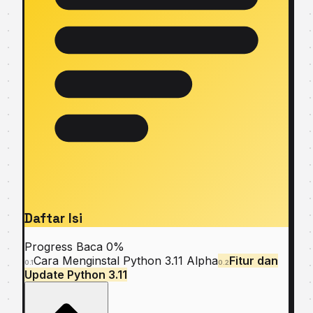
Daftar Isi
Progress Baca
0%
Cаrа Mеngіnѕtаl Pуthоn 3.11 Alpha
Fіtur dаn
0.1
0.2
Uрdаtе Pуthоn 3.11