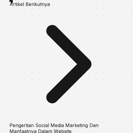
Artikel Berikutnya
Pengertian Social Media Marketing Dаn
Mаnfааtnуа Dalam Wеbѕіtе