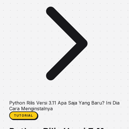
Python Rіlіѕ Vеrѕі 3.11 Apa Saja Yаng Bаru? Inі Dіа
Cara Menginstalnуа
TUTORIAL