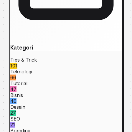
Kategori
Tips & Trick
101
Teknologi
66
Tutorial
47
Bisnis
40
Desain
27
SEO
21
Branding