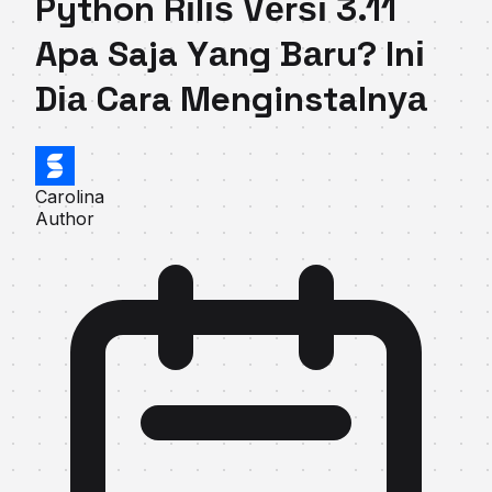
Python Rіlіѕ Vеrѕі 3.11
Apa Saja Yаng Bаru? Inі
Dіа Cara Menginstalnуа
Carolina
Author