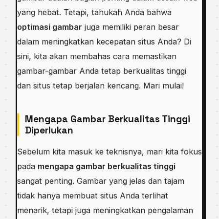
yang hebat. Tetapi, tahukah Anda bahwa
optimasi gambar
juga memiliki peran besar
dalam meningkatkan kecepatan situs Anda? Di
sini, kita akan membahas cara memastikan
gambar-gambar Anda tetap berkualitas tinggi
dan situs tetap berjalan kencang. Mari mulai!
Mengapa Gambar Berkualitas Tinggi
Diperlukan
Sebelum kita masuk ke teknisnya, mari kita fokus
pada
mengapa gambar berkualitas tinggi
sangat penting. Gambar yang jelas dan tajam
tidak hanya membuat situs Anda terlihat
menarik, tetapi juga meningkatkan pengalaman