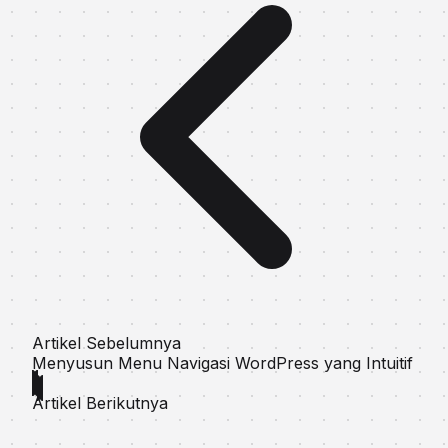
Artikel Sebelumnya
Menyusun Menu Navigasi WordPress yang Intuitif
Artikel Berikutnya