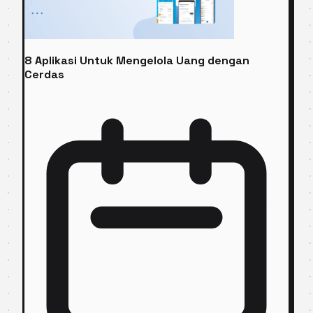
8 Aplikasi Untuk Mengelola Uang dengan
Cerdas