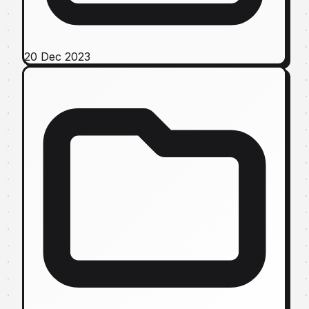
20 Dec 2023