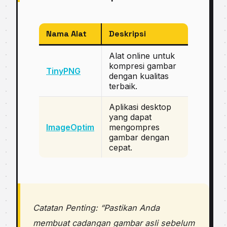
Nama Alat
Deskripsi
Alat online untuk
kompresi gambar
TinyPNG
dengan kualitas
terbaik.
Aplikasi desktop
yang dapat
ImageOptim
mengompres
gambar dengan
cepat.
Catatan Penting: “Pastikan Anda
membuat cadangan gambar asli sebelum