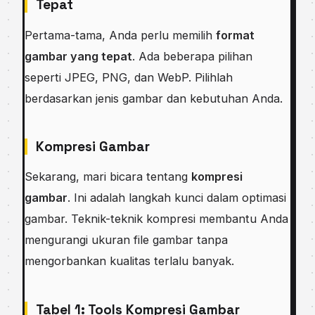
Tepat
Pertama-tama, Anda perlu memilih
format
gambar yang tepat
. Ada beberapa pilihan
seperti JPEG, PNG, dan WebP. Pilihlah
berdasarkan jenis gambar dan kebutuhan Anda.
Kompresi Gambar
Sekarang, mari bicara tentang
kompresi
gambar
. Ini adalah langkah kunci dalam optimasi
gambar. Teknik-teknik kompresi membantu Anda
mengurangi ukuran file gambar tanpa
mengorbankan kualitas terlalu banyak.
Tabel 1: Tools Kompresi Gambar