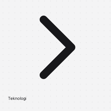
Teknologi