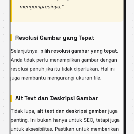
mengompresinya.”
Resolusi Gambar yang Tepat
Selanjutnya,
pilih resolusi gambar yang tepat
.
Anda tidak perlu menampilkan gambar dengan
resolusi penuh jika itu tidak diperlukan. Hal ini
juga membantu mengurangi ukuran file.
Alt Text dan Deskripsi Gambar
Tidak lupa,
alt text dan deskripsi gambar
juga
penting. Ini bukan hanya untuk SEO, tetapi juga
untuk aksesibilitas. Pastikan untuk memberikan