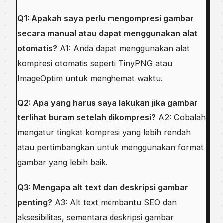
Q1: Apakah saya perlu mengompresi gambar
secara manual atau dapat menggunakan alat
otomatis?
A1: Anda dapat menggunakan alat
kompresi otomatis seperti TinyPNG atau
ImageOptim untuk menghemat waktu.
Q2: Apa yang harus saya lakukan jika gambar
terlihat buram setelah dikompresi?
A2: Cobalah
mengatur tingkat kompresi yang lebih rendah
atau pertimbangkan untuk menggunakan format
gambar yang lebih baik.
Q3: Mengapa alt text dan deskripsi gambar
penting?
A3: Alt text membantu SEO dan
aksesibilitas, sementara deskripsi gambar