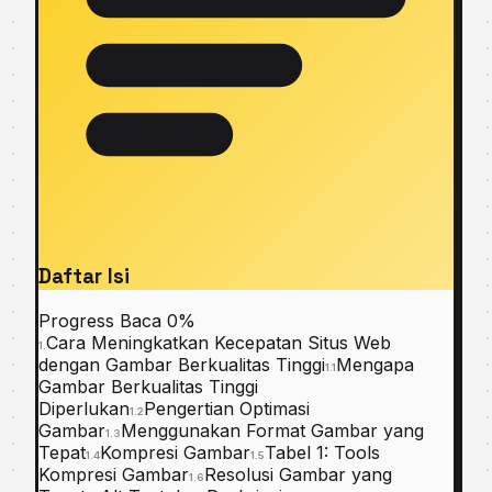
Daftar Isi
Progress Baca
0%
Cara Meningkatkan Kecepatan Situs Web
1.
dengan Gambar Berkualitas Tinggi
Mengapa
1.1
Gambar Berkualitas Tinggi
Diperlukan
Pengertian Optimasi
1.2
Gambar
Menggunakan Format Gambar yang
1.3
Tepat
Kompresi Gambar
Tabel 1: Tools
1.4
1.5
Kompresi Gambar
Resolusi Gambar yang
1.6