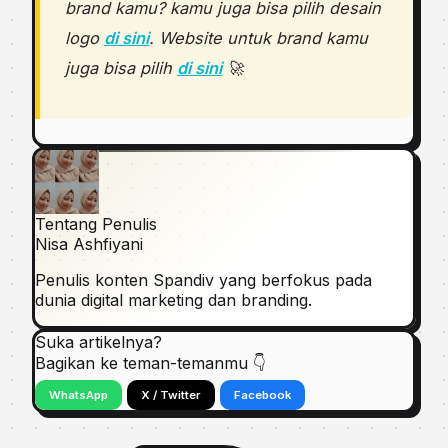
brand kamu? kamu juga bisa pilih desain
logo
di sini
. Website untuk brand kamu
juga bisa pilih
di sini
🚀
Tentang Penulis
Nisa Ashfiyani
Penulis konten Spandiv yang berfokus pada
dunia digital marketing dan branding.
Suka artikelnya?
Bagikan ke teman-temanmu 👇
WhatsApp
X / Twitter
Facebook