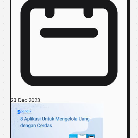
23 Dec 2023