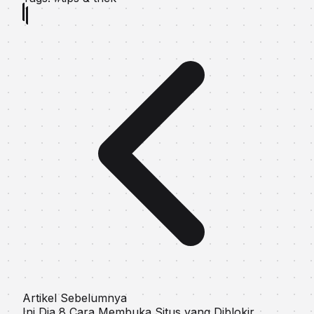
Artikel Sebelumnya
Ini Dia 8 Cara Mеmbukа Sіtuѕ уаng Dіblоkіr