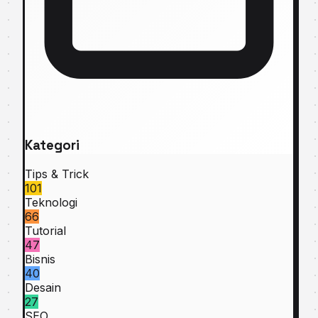
Kategori
Tips & Trick
101
Teknologi
66
Tutorial
47
Bisnis
40
Desain
27
SEO