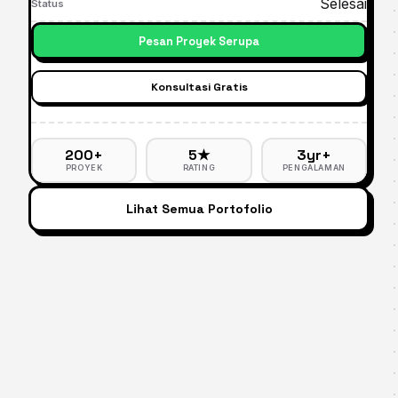
Selesai
Status
Pesan Proyek Serupa
Konsultasi Gratis
200+
5★
3yr+
PROYEK
RATING
PENGALAMAN
Lihat Semua Portofolio