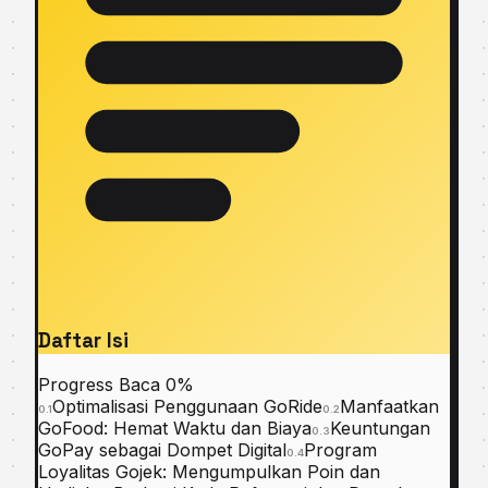
Daftar Isi
Progress Baca
0%
Optimalisasi Penggunaan GoRide
Manfaatkan
0.1
0.2
GoFood: Hemat Waktu dan Biaya
Keuntungan
0.3
GoPay sebagai Dompet Digital
Program
0.4
Loyalitas Gojek: Mengumpulkan Poin dan