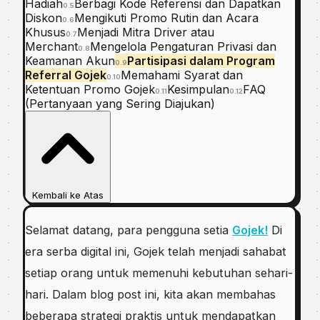
Hadiah
Berbagi Kode Referensi dan Dapatkan
0.5
Diskon
Mengikuti Promo Rutin dan Acara
0.6
Khusus
Menjadi Mitra Driver atau
0.7
Merchant
Mengelola Pengaturan Privasi dan
0.8
Keamanan Akun
Partisipasi dalam Program
0.9
Referral Gojek
Memahami Syarat dan
0.10
Ketentuan Promo Gojek
Kesimpulan
FAQ
0.11
0.12
(Pertanyaan yang Sering Diajukan)
Kembali ke Atas
Selamat datang, para pengguna setia
Gojek!
Di
era serba digital ini, Gojek telah menjadi sahabat
setiap orang untuk memenuhi kebutuhan sehari-
hari. Dalam blog post ini, kita akan membahas
beberapa strategi praktis untuk mendapatkan