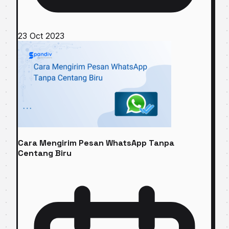
23 Oct 2023
Cara Mengirim Pesan WhatsApp Tanpa
Centang Biru