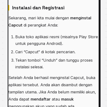
Instalasi dan Registrasi
Sekarang, mari kita mulai dengan
menginstal
Capcut
di perangkat Anda:
Buka toko aplikasi resmi (misalnya Play Store
untuk pengguna Android).
Cari “Capcut” di kotak pencarian.
Tekan tombol “Unduh” dan tunggu proses
instalasi selesai.
Setelah Anda berhasil menginstal Capcut, buka
aplikasi tersebut. Anda akan disambut dengan
tampilan utama. Jika Anda belum memiliki akun,
Anda dapat
mendaftar
atau
masuk
menggunakan akun yang sudah ada.