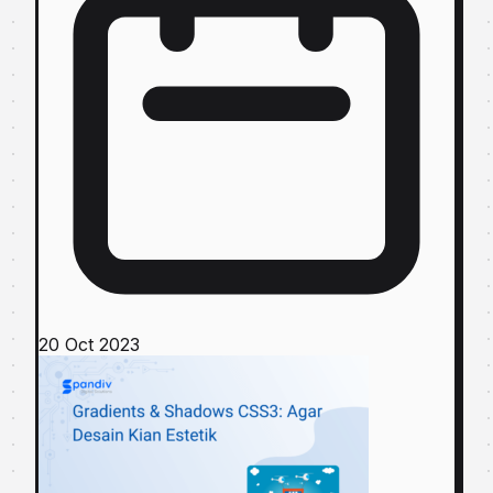
20 Oct 2023