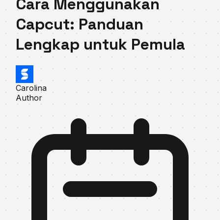
Cara Menggunakan
Capcut: Panduan
Lengkap untuk Pemula
Carolina
Author