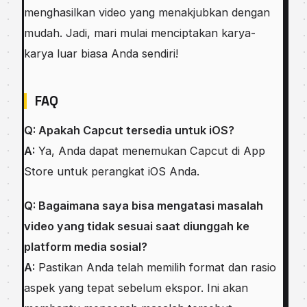
menghasilkan video yang menakjubkan dengan
mudah. Jadi, mari mulai menciptakan karya-
karya luar biasa Anda sendiri!
FAQ
Q: Apakah Capcut tersedia untuk iOS?
A:
Ya, Anda dapat menemukan Capcut di App
Store untuk perangkat iOS Anda.
Q: Bagaimana saya bisa mengatasi masalah
video yang tidak sesuai saat diunggah ke
platform media sosial?
A:
Pastikan Anda telah memilih format dan rasio
aspek yang tepat sebelum ekspor. Ini akan