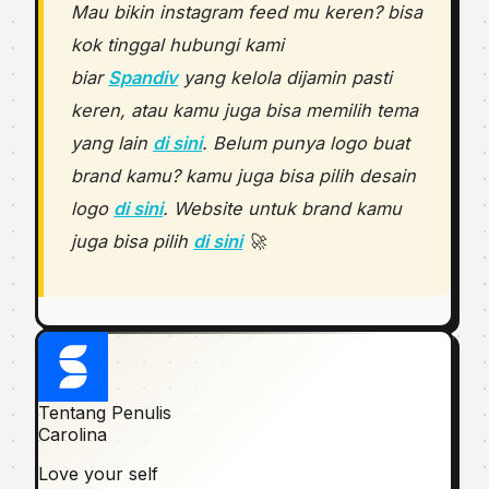
Mau bikin instagram feed mu keren? bisa
kok tinggal hubungi kami
biar
Spandiv
yang kelola dijamin pasti
keren, atau kamu juga bisa memilih tema
yang lain
di sini
. Belum punya logo buat
brand kamu? kamu juga bisa pilih desain
logo
di sini
. Website untuk brand kamu
juga bisa pilih
di sini
🚀
Tentang Penulis
Carolina
Love your self