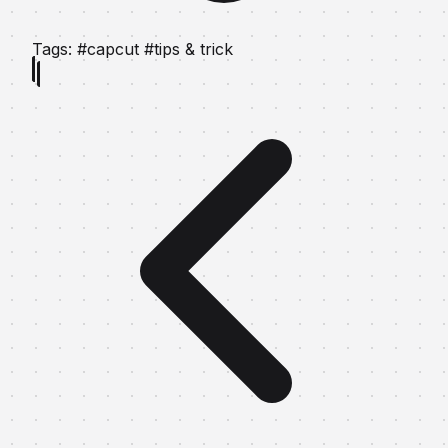
Tags:
#capcut
#tips & trick