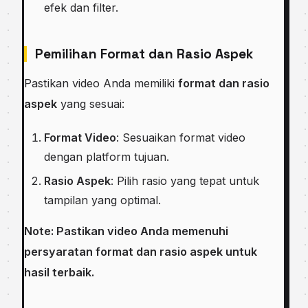
efek dan filter.
Pemilihan Format dan Rasio Aspek
Pastikan video Anda memiliki
format dan rasio
aspek
yang sesuai:
Format Video
: Sesuaikan format video
dengan platform tujuan.
Rasio Aspek
: Pilih rasio yang tepat untuk
tampilan yang optimal.
Note: Pastikan video Anda memenuhi
persyaratan format dan rasio aspek untuk
hasil terbaik.