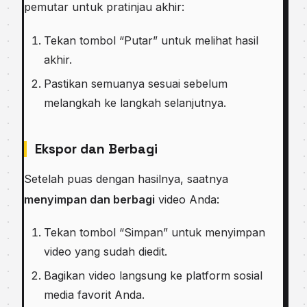
pemutar untuk pratinjau akhir:
Tekan tombol “Putar” untuk melihat hasil
akhir.
Pastikan semuanya sesuai sebelum
melangkah ke langkah selanjutnya.
Ekspor dan Berbagi
Setelah puas dengan hasilnya, saatnya
menyimpan dan berbagi
video Anda:
Tekan tombol “Simpan” untuk menyimpan
video yang sudah diedit.
Bagikan video langsung ke platform sosial
media favorit Anda.