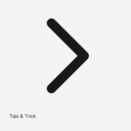
Tips & Trick