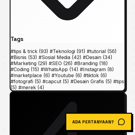
Tags
#
tips & trick
(93)
#
Teknologi
(91)
#
tutorial
(56)
#
Bisnis
(53)
#
Sosial Media
(42)
#
Desain
(34)
#
Marketing
(29)
#
SEO
(26)
#
Branding
(18)
#
Coding
(15)
#
WhatsApp
(14)
#
Instagram
(8)
#
marketplace
(6)
#
Youtube
(6)
#
tiktok
(6)
#
fotografi
(5)
#
capcut
(5)
#
Desain Grafis
(5)
#
tips
(5)
#
merek
(4)
ADA PERTANYAAN?