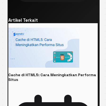
Artikel Terkait
Cache di HTML5: Cara Meningkatkan Performa
Situs