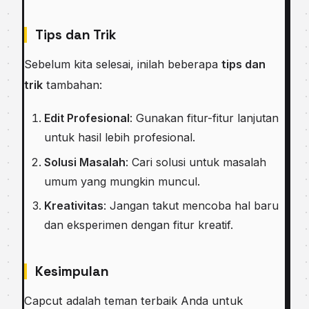
Tips dan Trik
Sebelum kita selesai, inilah beberapa
tips dan
trik
tambahan:
Edit Profesional
: Gunakan fitur-fitur lanjutan
untuk hasil lebih profesional.
Solusi Masalah
: Cari solusi untuk masalah
umum yang mungkin muncul.
Kreativitas
: Jangan takut mencoba hal baru
dan eksperimen dengan fitur kreatif.
Kesimpulan
Capcut adalah teman terbaik Anda untuk