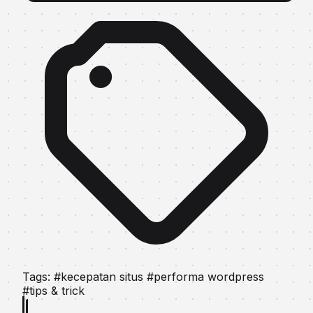
Tags:
#kecepatan situs
#performa wordpress
#tips & trick