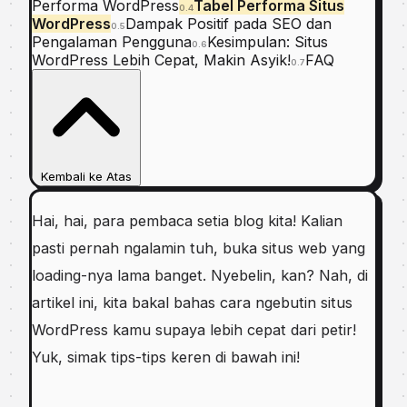
Performa WordPress
Tabel Performa Situs
0.4
WordPress
Dampak Positif pada SEO dan
0.5
Pengalaman Pengguna
Kesimpulan: Situs
0.6
WordPress Lebih Cepat, Makin Asyik!
FAQ
0.7
Kembali ke Atas
Hai, hai, para pembaca setia blog kita! Kalian
pasti pernah ngalamin tuh, buka situs web yang
loading-nya lama banget. Nyebelin, kan? Nah, di
artikel ini, kita bakal bahas cara ngebutin situs
WordPress kamu supaya lebih cepat dari petir!
Yuk, simak tips-tips keren di bawah ini!