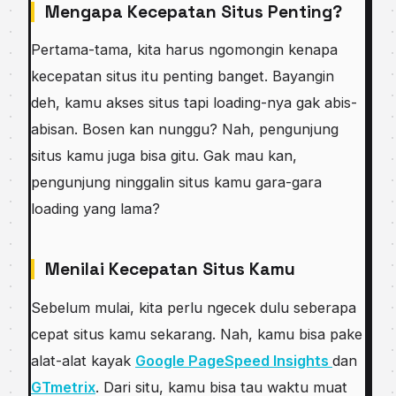
Mengapa Kecepatan Situs Penting?
Pertama-tama, kita harus ngomongin kenapa
kecepatan situs itu penting banget. Bayangin
deh, kamu akses situs tapi loading-nya gak abis-
abisan. Bosen kan nunggu? Nah, pengunjung
situs kamu juga bisa gitu. Gak mau kan,
pengunjung ninggalin situs kamu gara-gara
loading yang lama?
Menilai Kecepatan Situs Kamu
Sebelum mulai, kita perlu ngecek dulu seberapa
cepat situs kamu sekarang. Nah, kamu bisa pake
alat-alat kayak
Google PageSpeed Insights
dan
GTmetrix
. Dari situ, kamu bisa tau waktu muat