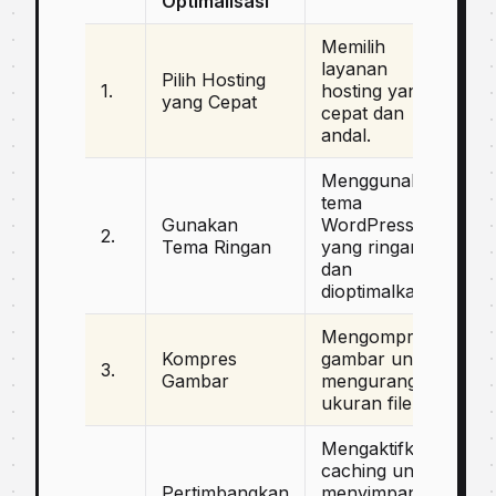
Optimalisasi
Memilih
layanan
Pilih Hosting
1.
hosting yang
yang Cepat
cepat dan
andal.
Menggunakan
tema
Gunakan
WordPress
2.
Tema Ringan
yang ringan
dan
dioptimalkan.
Mengompres
Kompres
gambar untuk
3.
Gambar
mengurangi
ukuran file.
Mengaktifkan
caching untuk
Pertimbangkan
menyimpan