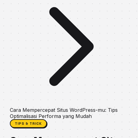
Cara Mempercepat Situs WordPress-mu: Tips
Optimalisasi Performa yang Mudah
TIPS & TRICK