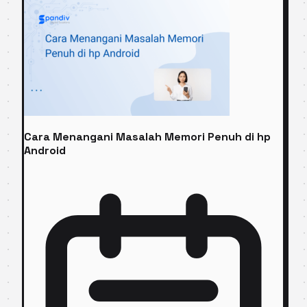
Cara Menangani Masalah Memori Penuh di hp
Android