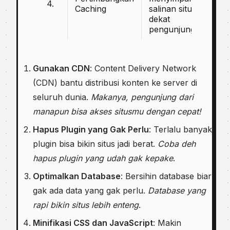
4.
Caching
salinan situs
dekat
pengunjung.
Gunakan CDN
: Content Delivery Network
(CDN) bantu distribusi konten ke server di
seluruh dunia.
Makanya, pengunjung dari
manapun bisa akses situsmu dengan cepat!
Hapus Plugin yang Gak Perlu
: Terlalu banyak
plugin bisa bikin situs jadi berat.
Coba deh
hapus plugin yang udah gak kepake
.
Optimalkan Database
: Bersihin database biar
gak ada data yang gak perlu.
Database yang
rapi bikin situs lebih enteng
.
Minifikasi CSS dan JavaScript
: Makin