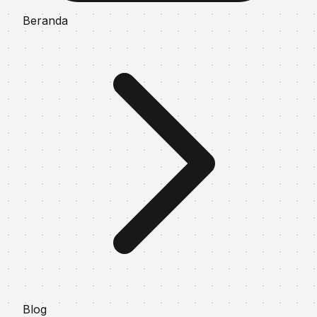
Beranda
Blog