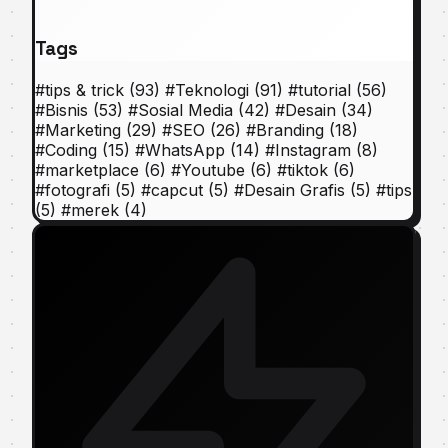
Tags
#
tips & trick
(93)
#
Teknologi
(91)
#
tutorial
(56)
#
Bisnis
(53)
#
Sosial Media
(42)
#
Desain
(34)
#
Marketing
(29)
#
SEO
(26)
#
Branding
(18)
#
Coding
(15)
#
WhatsApp
(14)
#
Instagram
(8)
#
marketplace
(6)
#
Youtube
(6)
#
tiktok
(6)
#
fotografi
(5)
#
capcut
(5)
#
Desain Grafis
(5)
#
tips
(5)
#
merek
(4)