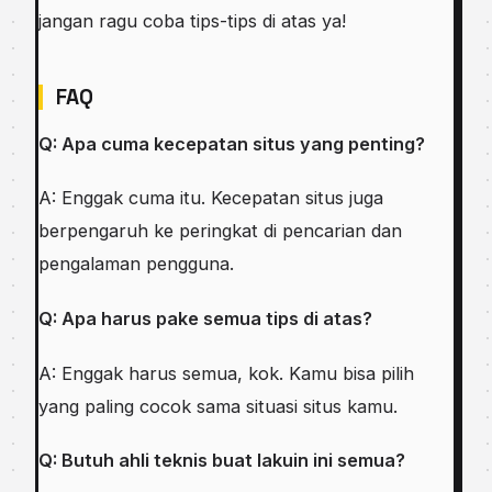
jangan ragu coba tips-tips di atas ya!
FAQ
Q: Apa cuma kecepatan situs yang penting?
A: Enggak cuma itu. Kecepatan situs juga
berpengaruh ke peringkat di pencarian dan
pengalaman pengguna.
Q: Apa harus pake semua tips di atas?
A: Enggak harus semua, kok. Kamu bisa pilih
yang paling cocok sama situasi situs kamu.
Q: Butuh ahli teknis buat lakuin ini semua?