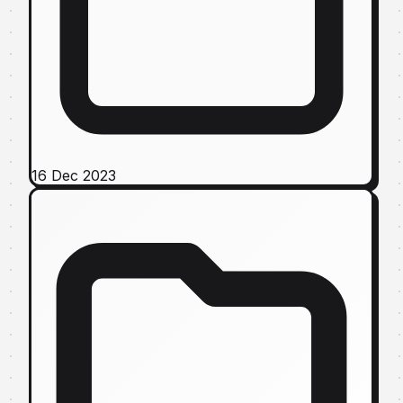
16 Dec 2023