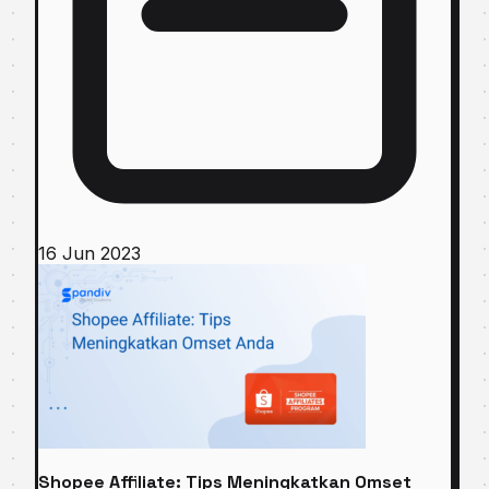
16 Jun 2023
Shopee Affiliate: Tips Meningkatkan Omset