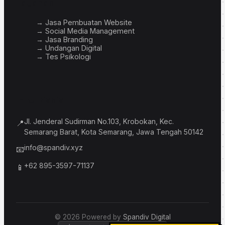
Layanan
→ Jasa Pembuatan Website
→ Social Media Management
→ Jasa Branding
→ Undangan Digital
→ Tes Psikologi
Info Bisnis
Jl. Jenderal Sudirman No.103, Krobokan, Kec.
📍
Semarang Barat, Kota Semarang, Jawa Tengah 50142
info@spandiv.xyz
📧
+62 895-3597-71137
📱
© 2026 Powered by
Spandiv Digital