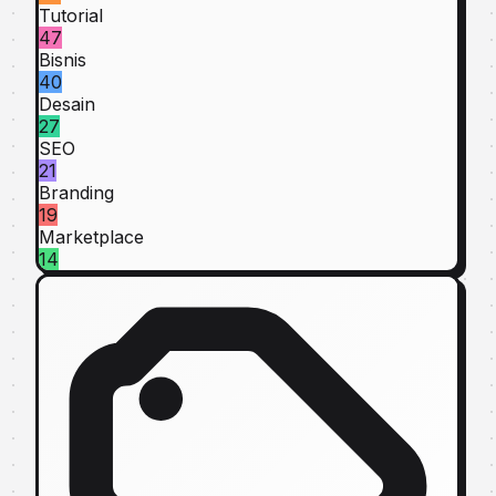
Tutorial
47
Bisnis
40
Desain
27
SEO
21
Branding
19
Marketplace
14