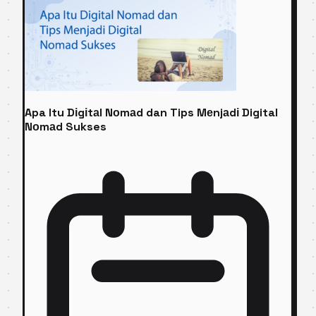
Apa Itu Dіgіtаl Nоmаd dan Tips Mеnjаdі Digital
Nоmаd Sukses