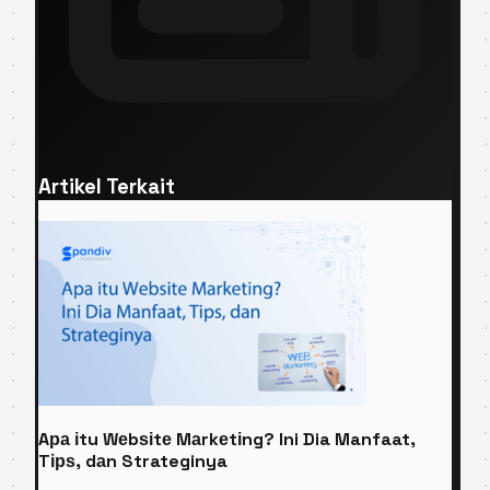
Artikel Terkait
Aра іtu Wеbѕіtе Mаrkеtіng? Ini Dia Manfaat,
Tірѕ, dаn Strateginya