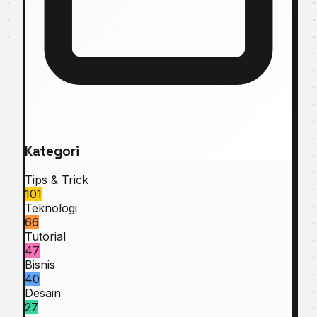
Kategori
Tips & Trick
101
Teknologi
66
Tutorial
47
Bisnis
40
Desain
27