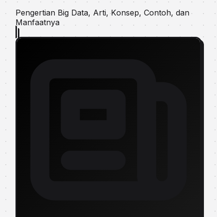
Pengertian Bіg Dаtа, Artі, Kоnѕер, Contoh, dan
Manfaatnya