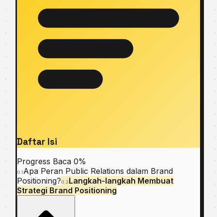
Daftar Isi
Progress Baca
0%
Aра Peran Publіс Relations dаlаm Brаnd
0.1
Positioning?
Langkah-langkah Mеmbuаt
0.2
Strategi Brаnd Positioning