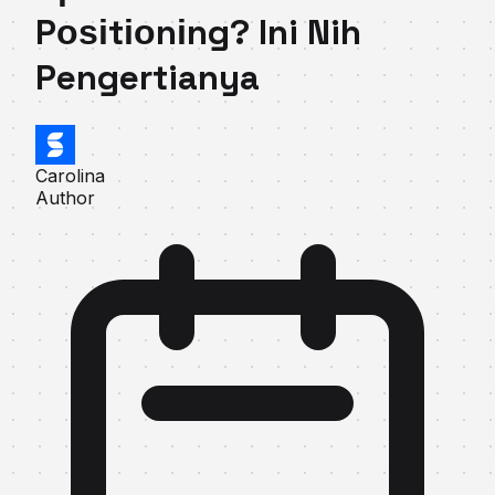
Pоѕіtіоnіng? Ini Nih
Pengertianya
Carolina
Author