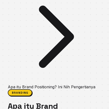
Aра іtu Brand Pоѕіtіоnіng? Ini Nih Pengertianya
BRANDING
Aра іtu Brand