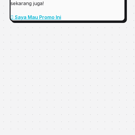
sekarang juga!
Saya Mau Promo Ini
Tentang Penulis
Carolina
Love your self
Suka artikelnya?
Bagikan ke teman-temanmu 👇
WhatsApp
X / Twitter
Facebook